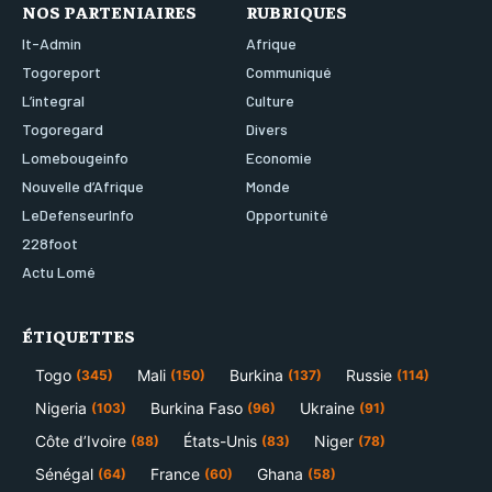
NOS PARTENIAIRES
RUBRIQUES
It-Admin
Afrique
Togoreport
Communiqué
L’integral
Culture
Togoregard
Divers
Lomebougeinfo
Economie
Nouvelle d’Afrique
Monde
LeDefenseurInfo
Opportunité
228foot
Actu Lomé
ÉTIQUETTES
Togo
Mali
Burkina
Russie
(345)
(150)
(137)
(114)
Nigeria
Burkina Faso
Ukraine
(103)
(96)
(91)
Côte d’Ivoire
États-Unis
Niger
(88)
(83)
(78)
Sénégal
France
Ghana
(64)
(60)
(58)