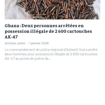
L’INTEGRAL
L’INTEGRAL
TOGOREGARD
TOGOREGARD
TOGOREGARD
TOGOREGARD
LOMEBOUGEINFO
LOMEBOUGEINFO
LOMEBOUGEINFO
LOMEBOUGEINFO
Ghana : Deux personnes arrêtées en
NOUVELLE D’AFRIQUE
NOUVELLE D’AFRIQUE
possession illégale de 2 600 cartouches
NOUVELLE D’AFRIQUE
NOUVELLE D’AFRIQUE
LEDEFENSEURINFO
LEDEFENSEURINFO
AK-47
LEDEFENSEURINFO
LEDEFENSEURINFO
228FOOT
228FOOT
Antoine Junior
-
1 janvier 2026
228FOOT
228FOOT
Le commandement de police régional d'Ashanti Sud a arrêté
ACTU LOMÉ
ACTU LOMÉ
deux hommes pour possession illégale de 2 600 cartouches
ACTU LOMÉ
ACTU LOMÉ
AK-47 au poste de police de...