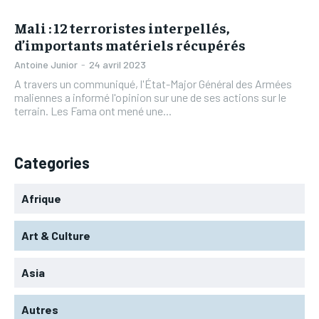
Mali : 12 terroristes interpellés,
d’importants matériels récupérés
Antoine Junior
-
24 avril 2023
A travers un communiqué, l'État-Major Général des Armées
maliennes a informé l'opinion sur une de ses actions sur le
terrain. Les Fama ont mené une...
Categories
Afrique
Art & Culture
Asia
Autres