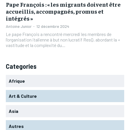
Pape François : « les migrants doivent être
accueillis, accompagnés, promus et
intégrés »
Antoine Junior
-
12 décembre 2024
Le pape François a rencontré mercredi les membres de
l’organisation italienne à but non lucratif ResQ, abordant la «
vastitude et la complexité du...
Categories
Afrique
Art & Culture
Asia
Autres