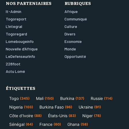
NOS PARTENIAIRES
RUBRIQUES
It-Admin
Afrique
Togoreport
Communiqué
L’integral
Culture
Togoregard
Divers
Lomebougeinfo
Economie
Nouvelle d’Afrique
Monde
LeDefenseurInfo
Opportunité
228foot
Actu Lomé
ÉTIQUETTES
Togo
Mali
Burkina
Russie
(345)
(150)
(137)
(114)
Nigeria
Burkina Faso
Ukraine
(103)
(96)
(91)
Côte d’Ivoire
États-Unis
Niger
(88)
(83)
(78)
Sénégal
France
Ghana
(64)
(60)
(58)