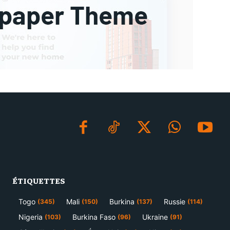
ÉTIQUETTES
Togo
Mali
Burkina
Russie
(345)
(150)
(137)
(114)
Nigeria
Burkina Faso
Ukraine
(103)
(96)
(91)