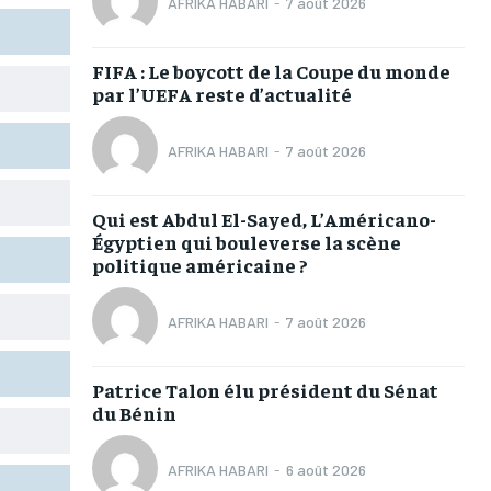
AFRIKA HABARI
-
7 août 2026
TOGOREGARD
TOGOREGARD
TOGOREGARD
TOGOREGARD
LOMEBOUGEINFO
LOMEBOUGEINFO
LOMEBOUGEINFO
LOMEBOUGEINFO
FIFA : Le boycott de la Coupe du monde
par l’UEFA reste d’actualité
NOUVELLE D’AFRIQUE
NOUVELLE D’AFRIQUE
NOUVELLE D’AFRIQUE
NOUVELLE D’AFRIQUE
LEDEFENSEURINFO
LEDEFENSEURINFO
LEDEFENSEURINFO
LEDEFENSEURINFO
AFRIKA HABARI
-
7 août 2026
228FOOT
228FOOT
228FOOT
228FOOT
Qui est Abdul El-Sayed, L’Américano-
ACTU LOMÉ
ACTU LOMÉ
ACTU LOMÉ
ACTU LOMÉ
Égyptien qui bouleverse la scène
politique américaine ?
AFRIKA HABARI
-
7 août 2026
1-MONTH
1-MONTH
Patrice Talon élu président du Sénat
du Bénin
/ month
/ month
eeing to this tier, you are billed
eeing to this tier, you are billed
onth after the first one until you
onth after the first one until you
ut of the monthly subscription.
ut of the monthly subscription.
AFRIKA HABARI
-
6 août 2026