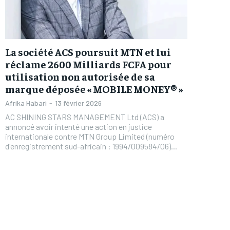
La société ACS poursuit MTN et lui
réclame 2600 Milliards FCFA pour
utilisation non autorisée de sa
marque déposée « MOBILE MONEY® »
Afrika Habari
-
13 février 2026
AC SHINING STARS MANAGEMENT Ltd (ACS) a
annoncé avoir intenté une action en justice
internationale contre MTN Group Limited (numéro
d'enregistrement sud-africain : 1994/009584/06)...
FOREVER
FOREVER
/ forever
/ forever
Sign up with just an email addres
Sign up with just an email addres
get access to this tier instan
get access to this tier instan