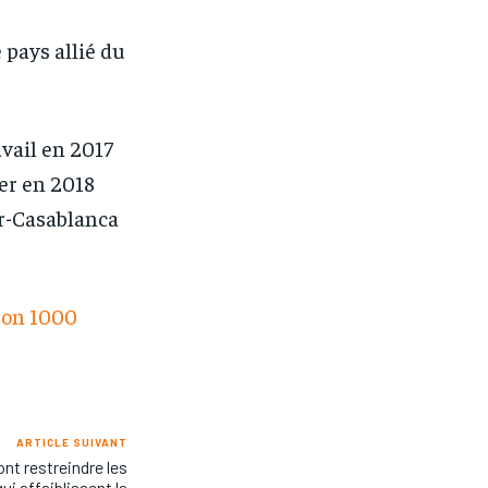
 pays allié du
vail en 2017
er en 2018
er-Casablanca
ron 1000
ARTICLE SUIVANT
nt restreindre les
ui affaiblissent la