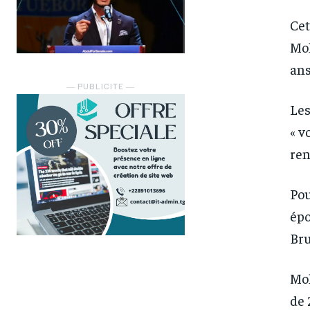
Cet
Moh
ans
― PUBLICITE ―
Les
« v
ren
Pou
épo
Bru
Moh
de 