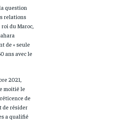
 la question
s relations
 roi du Maroc,
Sahara
nt de « seule
50 ans avec le
bre 2021,
e moitié le
 réticence de
t de résider
s a qualifié