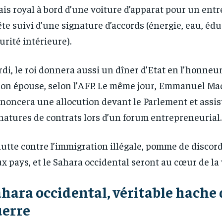
ais royal à bord d’une voiture d’apparat pour un entr
ête suivi d’une signature d’accords (énergie, eau, édu
urité intérieure).
di, le roi donnera aussi un dîner d’Etat en l’honneu
RECOMMENDED
RECOMMENDED
son épouse, selon l’AFP. Le même jour, Emmanuel Ma
noncera une allocution devant le Parlement et assis
1-YEAR
1-YEAR
natures de contrats lors d’un forum entrepreneurial.
/ year
/ year
By agr
By agr
s and you
s and you
every m
every m
tly.
tly.
Pay now and you get access to exclusive
Pay now and you get access to exclusive
opt o
opt o
lutte contre l’immigration illégale, pomme de discord
news and articles for a whole year.
news and articles for a whole year.
x pays, et le Sahara occidental seront au cœur de la v
hara occidental, véritable hache 
uerre