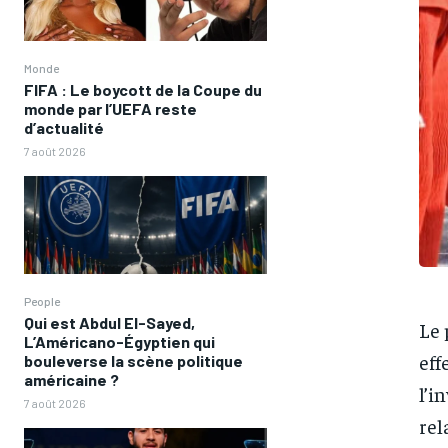
Monde
FIFA : Le boycott de la Coupe du
monde par l’UEFA reste
d’actualité
7 août 2026
People
Qui est Abdul El-Sayed,
Le 
L’Américano-Égyptien qui
eff
bouleverse la scène politique
américaine ?
l’i
7 août 2026
rel