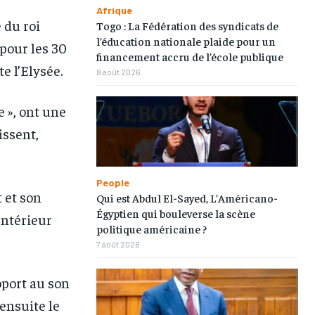
Afrique
 du roi
Togo : La Fédération des syndicats de
l’éducation nationale plaide pour un
pour les 30
financement accru de l’école publique
e l’Elysée.
8 août 2026
e », ont une
issent,
People
 et son
Qui est Abdul El-Sayed, L’Américano-
Égyptien qui bouleverse la scène
Intérieur
politique américaine ?
7 août 2026
port au son
ensuite le