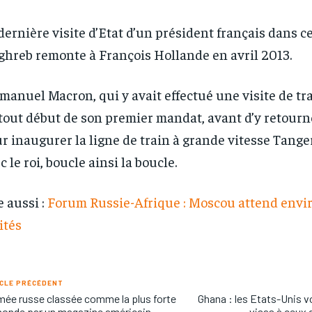
dernière visite d’Etat d’un président français dans ce
hreb remonte à François Hollande en avril 2013.
anuel Macron, qui y avait effectué une visite de tra
tout début de son premier mandat, avant d’y retourn
r inaugurer la ligne de train à grande vitesse Tang
c le roi, boucle ainsi la boucle.
e aussi :
Forum Russie-Afrique : Moscou attend envi
ités
CLE PRÉCÉDENT
mée russe classée comme la plus forte
Ghana : les Etats-Unis vo
onde par un magazine américain
visas à ceux q