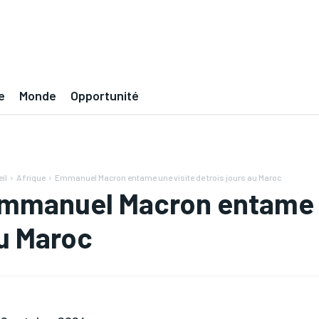
e
Monde
Opportunité
il
Afrique
Emmanuel Macron entame une visite de trois jours au Maroc
mmanuel Macron entame un
u Maroc