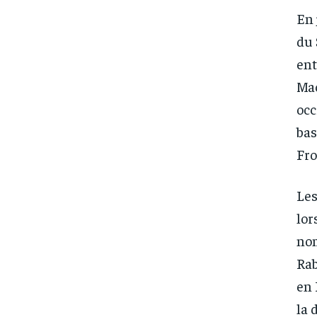
En 
du 
ent
Mac
occ
bas
Fro
Les
lor
nom
Rab
en 
la 