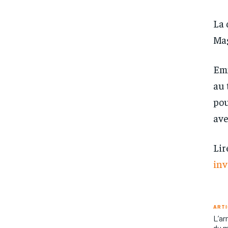
La 
Mag
Emm
au 
pou
ave
Lir
inv
ARTI
L’ar
du m