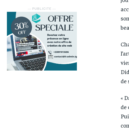
acc
― PUBLICITE ―
son
bea
Cha
l’a
vie
Did
de 
« D
de 
Pui
con