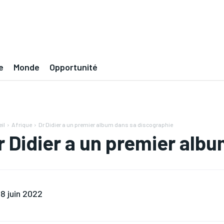
e
Monde
Opportunité
il
Afrique
Dr Didier a un premier album dans sa discographie
r Didier a un premier alb
8 juin 2022