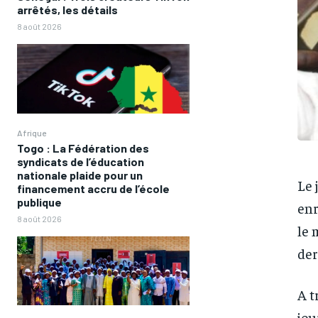
arrêtés, les détails
8 août 2026
Afrique
Togo : La Fédération des
syndicats de l’éducation
nationale plaide pour un
Le 
financement accru de l’école
publique
enr
8 août 2026
le 
der
A t
jou