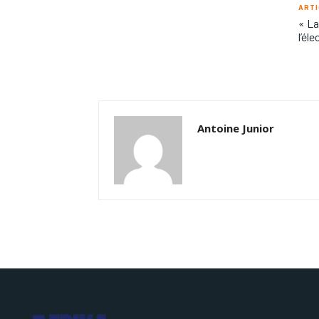
ARTI
« La
l’él
Antoine Junior