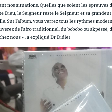
ent nos situations. Quelles que soient les épreuves d
te Dieu, le Seigneur reste le Seigneur et sa grandeur
lle. Sur l’album, vous verrez tous les rythmes modern
uverez de l’afro traditionnel, du bobobo ou akpèssè,
chez nous » , a expliqué Dr Didier.
RECOMMENDED
RECOMMENDED
1-YEAR
1-YEAR
/ year
/ year
By agr
By agr
s and you
s and you
every m
every m
tly.
tly.
Pay now and you get access to exclusive
Pay now and you get access to exclusive
opt o
opt o
news and articles for a whole year.
news and articles for a whole year.