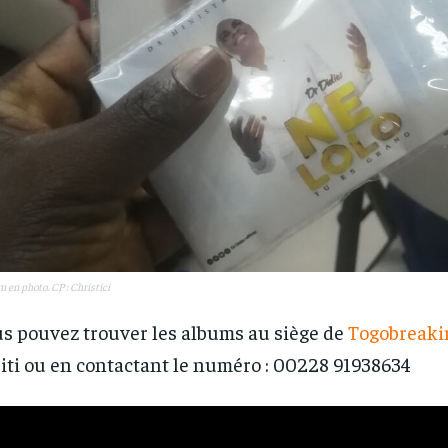
m en photo. CP : Christici
s pouvez trouver les albums au siège de
Togobreak
ti ou en contactant le numéro : 00228 91938634