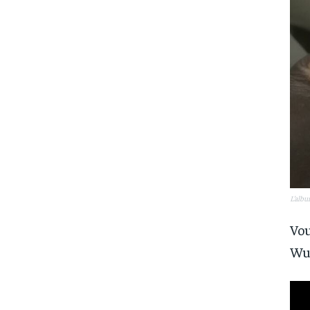
L’albu
Vou
Wui