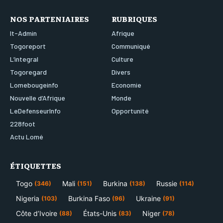
NOS PARTENIAIRES
RUBRIQUES
It-Admin
Afrique
Togoreport
Communiqué
L’integral
Culture
Togoregard
Divers
Lomebougeinfo
Economie
Nouvelle d’Afrique
Monde
LeDefenseurInfo
Opportunité
228foot
Actu Lomé
ÉTIQUETTES
Togo
Mali
Burkina
Russie
(346)
(151)
(138)
(114)
Nigeria
Burkina Faso
Ukraine
(103)
(96)
(91)
Côte d’Ivoire
États-Unis
Niger
(88)
(83)
(78)