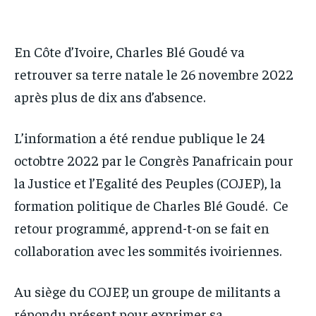
IT-ADMIN
IT-ADMIN
IT-ADMIN
IT-ADMIN
TOGOREPORT
TOGOREPORT
TOGOREPORT
TOGOREPORT
En Côte d’Ivoire, Charles Blé Goudé va
L’INTEGRAL
L’INTEGRAL
retrouver sa terre natale le 26 novembre 2022
L’INTEGRAL
L’INTEGRAL
TOGOREGARD
TOGOREGARD
après plus de dix ans d’absence.
TOGOREGARD
TOGOREGARD
LOMEBOUGEINFO
LOMEBOUGEINFO
LOMEBOUGEINFO
LOMEBOUGEINFO
L’information a été rendue publique le 24
NOUVELLE D’AFRIQUE
NOUVELLE D’AFRIQUE
NOUVELLE D’AFRIQUE
NOUVELLE D’AFRIQUE
octobtre 2022 par le Congrès Panafricain pour
LEDEFENSEURINFO
LEDEFENSEURINFO
la Justice et l’Egalité des Peuples (COJEP), la
LEDEFENSEURINFO
LEDEFENSEURINFO
228FOOT
228FOOT
formation politique de Charles Blé Goudé. Ce
228FOOT
228FOOT
ACTU LOMÉ
ACTU LOMÉ
retour programmé, apprend-t-on se fait en
ACTU LOMÉ
ACTU LOMÉ
collaboration avec les sommités ivoiriennes.
Au siège du COJEP, un groupe de militants a
répondu présent pour exprimer sa