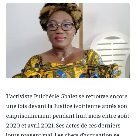
IT-ADMIN
IT-ADMIN
IT-ADMIN
IT-ADMIN
TOGOREPORT
TOGOREPORT
TOGOREPORT
TOGOREPORT
L’INTEGRAL
L’INTEGRAL
L’INTEGRAL
L’INTEGRAL
TOGOREGARD
TOGOREGARD
TOGOREGARD
TOGOREGARD
LOMEBOUGEINFO
LOMEBOUGEINFO
LOMEBOUGEINFO
LOMEBOUGEINFO
NOUVELLE D’AFRIQUE
NOUVELLE D’AFRIQUE
NOUVELLE D’AFRIQUE
NOUVELLE D’AFRIQUE
LEDEFENSEURINFO
LEDEFENSEURINFO
LEDEFENSEURINFO
LEDEFENSEURINFO
228FOOT
228FOOT
228FOOT
228FOOT
L’activiste Pulchérie Gbalet se retrouve encore
ACTU LOMÉ
ACTU LOMÉ
ACTU LOMÉ
ACTU LOMÉ
une fois devant la Justice ivoirienne après son
emprisonnement pendant huit mois entre août
2020 et avril 2021. Ses actes de ces derniers
jours passent mal. Les chefs d’accusation se