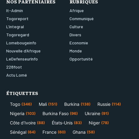
NOS PARTENIAIRES
RUBRIQUES
It-Admin
Afrique
Togoreport
Communiqué
L’integral
Culture
Togoregard
Divers
Lomebougeinfo
Economie
Nouvelle d’Afrique
Monde
LeDefenseurInfo
Opportunité
228foot
Actu Lomé
ÉTIQUETTES
Togo
Mali
Burkina
Russie
(346)
(151)
(138)
(114)
Nigeria
Burkina Faso
Ukraine
(103)
(96)
(91)
Côte d’Ivoire
États-Unis
Niger
(88)
(83)
(78)
Sénégal
France
Ghana
(64)
(60)
(58)