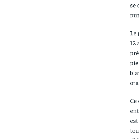
se 
puz
Le 
12 
pré
pie
bla
ora
Ce 
ent
est
tou