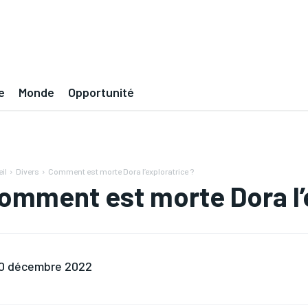
e
Monde
Opportunité
il
Divers
Comment est morte Dora l’exploratrice ?
omment est morte Dora l’
0 décembre 2022