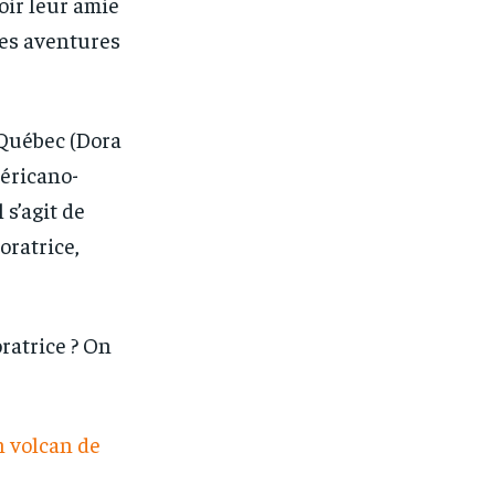
oir leur amie
les aventures
 Québec (Dora
méricano-
 s’agit de
oratrice,
ratrice ? On
n volcan de