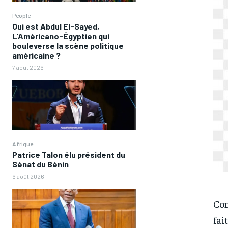
People
Qui est Abdul El-Sayed,
L’Américano-Égyptien qui
bouleverse la scène politique
américaine ?
7 août 2026
Afrique
Patrice Talon élu président du
Sénat du Bénin
6 août 2026
Com
fai