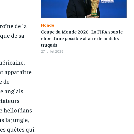
roïne de la
Monde
Coupe du Monde 2026 : La FIFA sous le
 que de sa
choc d’une possible affaire de matchs
truqués
27 juillet 2026
méricaine,
nt apparaître
1-MONTH
1-MONTH
e de
/ month
/ month
e anglais
eeing to this tier, you are billed
eeing to this tier, you are billed
onth after the first one until you
onth after the first one until you
ut of the monthly subscription.
ut of the monthly subscription.
ctateurs
e hello (dans
ns la jungle,
des quêtes qui