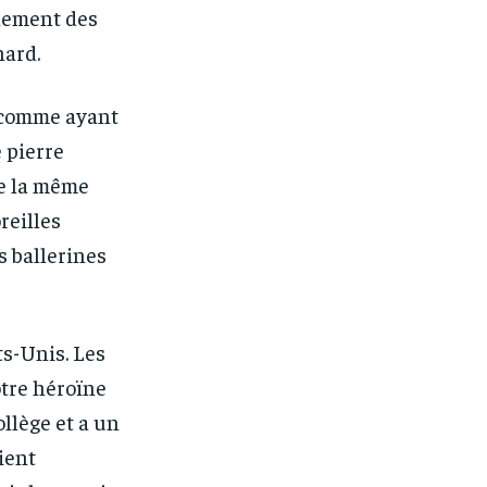
lement des
nard.
e comme ayant
 pierre
de la même
oreilles
s ballerines
ts-Unis. Les
otre héroïne
ollège et a un
ient