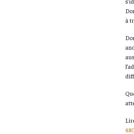
s’i
Dor
à t
Dor
and
aus
l’a
dif
Que
att
Lir
48