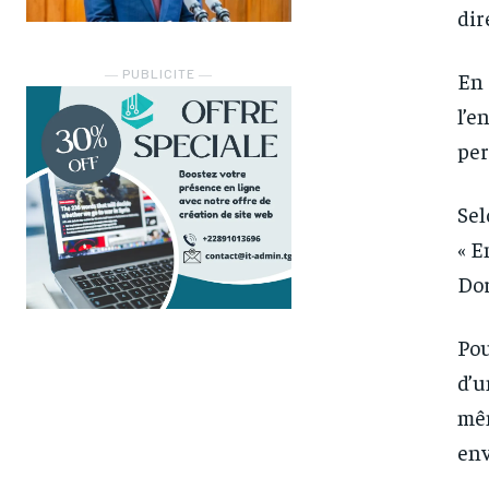
dir
― PUBLICITE ―
En 
l’e
per
Sel
« E
Dor
Pou
d’u
mêm
env