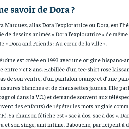
e savoir de Dora ?
a Marquez, alias Dora l’exploratrice ou Dora, est l’hé
ie de dessins animés « Dora l’exploratrice » de même
te « Dora and Friends : Au cœur de la ville ».
éroïne est créée en 1993 avec une origine hispano-a
RECOMMENDED
RECOMMENDED
e entre 7 et 8 ans. Habillée d’un tee-shirt rose laissa
1-YEAR
1-YEAR
bas de son ventre, d’un pantalon orange et d’une pair
ussures blanches et de chaussettes jaunes. Elle parl
/ year
/ year
By agr
By agr
s and you
s and you
every m
every m
tly.
tly.
Pay now and you get access to exclusive
Pay now and you get access to exclusive
opt o
opt o
pagnol dans la V.O.) et demande souvent aux téléspe
news and articles for a whole year.
news and articles for a whole year.
uvent des enfants) de répéter les mots anglais comm
V.F.). Sa chanson fétiche est « sac à dos, sac à dos ». Da
a et son singe, ami intime, Babouche, participent à 