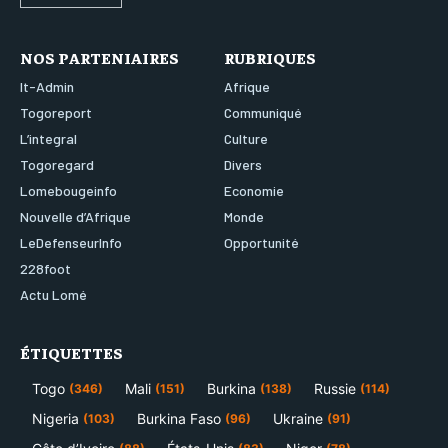
NOS PARTENIAIRES
RUBRIQUES
It-Admin
Afrique
Togoreport
Communiqué
L’integral
Culture
Togoregard
Divers
Lomebougeinfo
Economie
Nouvelle d’Afrique
Monde
LeDefenseurInfo
Opportunité
228foot
Actu Lomé
ÉTIQUETTES
Togo
Mali
Burkina
Russie
(346)
(151)
(138)
(114)
Nigeria
Burkina Faso
Ukraine
(103)
(96)
(91)