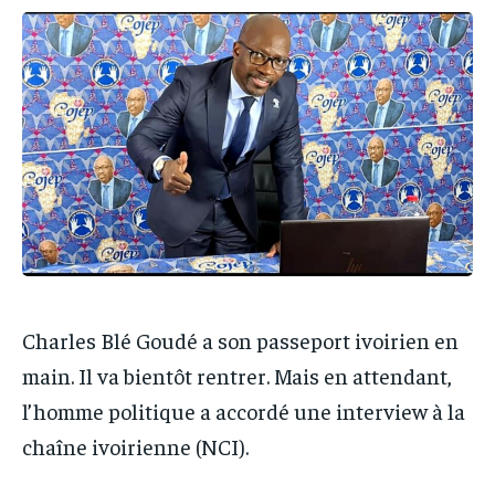
IT-ADMIN
IT-ADMIN
TOGOREPORT
TOGOREPORT
TOGOREPORT
TOGOREPORT
L’INTEGRAL
L’INTEGRAL
L’INTEGRAL
L’INTEGRAL
TOGOREGARD
TOGOREGARD
TOGOREGARD
TOGOREGARD
LOMEBOUGEINFO
LOMEBOUGEINFO
LOMEBOUGEINFO
LOMEBOUGEINFO
NOUVELLE D’AFRIQUE
NOUVELLE D’AFRIQUE
NOUVELLE D’AFRIQUE
NOUVELLE D’AFRIQUE
LEDEFENSEURINFO
LEDEFENSEURINFO
LEDEFENSEURINFO
LEDEFENSEURINFO
228FOOT
228FOOT
228FOOT
228FOOT
ACTU LOMÉ
ACTU LOMÉ
Charles Blé Goudé a son passeport ivoirien en
ACTU LOMÉ
ACTU LOMÉ
main. Il va bientôt rentrer. Mais en attendant,
l’homme politique a accordé une interview à la
chaîne ivoirienne (NCI).