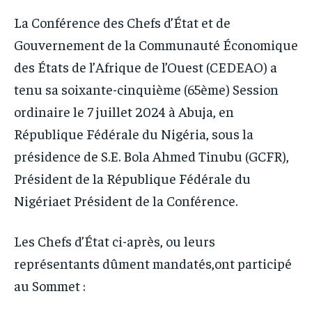
228FOOT
228FOOT
ACTU LOMÉ
ACTU LOMÉ
La Conférence des Chefs d’État et de
ACTU LOMÉ
ACTU LOMÉ
Gouvernement de la Communauté Économique
des États de l’Afrique de l’Ouest (CEDEAO) a
tenu sa soixante-cinquième (65ème) Session
ordinaire le 7 juillet 2024 à Abuja, en
République Fédérale du Nigéria, sous la
présidence de S.E. Bola Ahmed Tinubu (GCFR),
Président de la République Fédérale du
Nigériaet Président de la Conférence.
Les Chefs d’État ci-après, ou leurs
représentants dûment mandatés,ont participé
au Sommet :