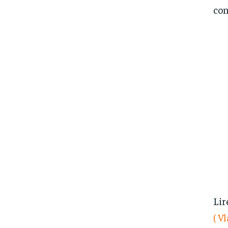
con
Lir
( V