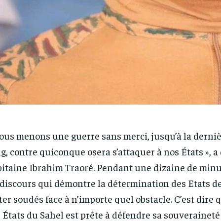
RECOMMENDED
RECOMMENDED
1-YEAR
1-YEAR
ous menons une guerre sans merci, jusqu’à la derniè
/ year
/ year
By agr
By agr
g, contre quiconque osera s’attaquer à nos États », a 
s and you
s and you
every m
every m
tly.
tly.
Pay now and you get access to exclusive
Pay now and you get access to exclusive
opt o
opt o
itaine Ibrahim Traoré. Pendant une dizaine de minute
news and articles for a whole year.
news and articles for a whole year.
discours qui démontre la détermination des Etats de
ter soudés face à n’importe quel obstacle. C’est dire q
 États du Sahel est prête à défendre sa souveraineté 