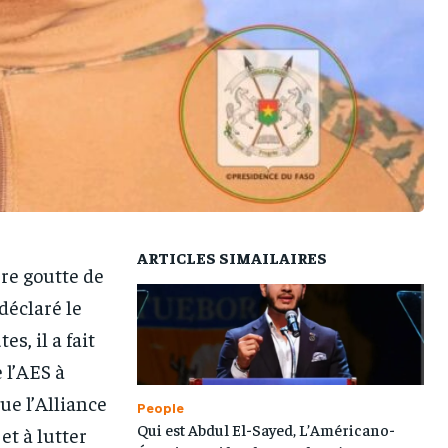
1-MONTH
1-MONTH
ARTICLES SIMAILAIRES
re goutte de
/ month
/ month
eeing to this tier, you are billed
eeing to this tier, you are billed
déclaré le
onth after the first one until you
onth after the first one until you
ut of the monthly subscription.
ut of the monthly subscription.
s, il a fait
 l’AES à
ue l’Alliance
People
Qui est Abdul El-Sayed, L’Américano-
et à lutter