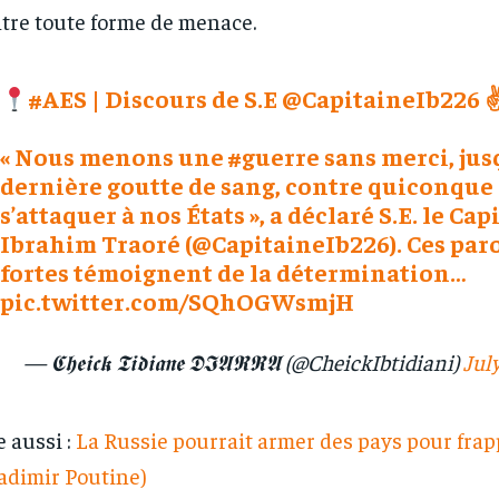
tre toute forme de menace.
#AES
| Discours de S.E
@CapitaineIb226
« Nous menons une
#guerre
sans merci, jus
dernière goutte de sang, contre quiconque
s’attaquer à nos États », a déclaré S.E. le Ca
Ibrahim Traoré (
@CapitaineIb226
). Ces par
fortes témoignent de la détermination…
pic.twitter.com/SQhOGWsmjH
— 𝕮𝖍𝖊𝖎𝖈𝖐 𝕿𝖎𝖉𝖎𝖆𝖓𝖊 𝕯𝕴𝕬𝕽𝕽𝕬 (@CheickIbtidiani)
Jul
e aussi :
La Russie pourrait armer des pays pour frap
ladimir Poutine)