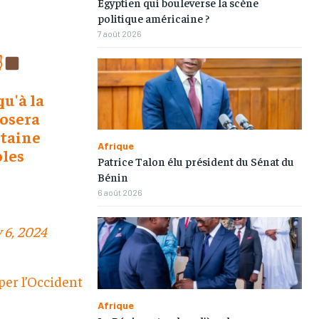
Égyptien qui bouleverse la scène
politique américaine ?
7 août 2026
✌
qu'à la
 osera
pitaine
Afrique
oles
Patrice Talon élu président du Sénat du
Bénin
6 août 2026
y 6, 2024
per l’Occident
Afrique