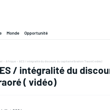
e
Monde
Opportunité
il
Afrique
AES / intégralité du discours du capitaine Ibrahim Traoré ( vidéo)
ES / intégralité du discou
raoré ( vidéo)