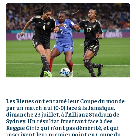
IT-ADMIN
IT-ADMIN
IT-ADMIN
IT-ADMIN
TOGOREPORT
TOGOREPORT
TOGOREPORT
TOGOREPORT
L’INTEGRAL
L’INTEGRAL
L’INTEGRAL
L’INTEGRAL
TOGOREGARD
TOGOREGARD
TOGOREGARD
TOGOREGARD
LOMEBOUGEINFO
LOMEBOUGEINFO
LOMEBOUGEINFO
LOMEBOUGEINFO
NOUVELLE D’AFRIQUE
NOUVELLE D’AFRIQUE
NOUVELLE D’AFRIQUE
NOUVELLE D’AFRIQUE
LEDEFENSEURINFO
LEDEFENSEURINFO
LEDEFENSEURINFO
LEDEFENSEURINFO
228FOOT
228FOOT
228FOOT
228FOOT
ACTU LOMÉ
ACTU LOMÉ
ACTU LOMÉ
ACTU LOMÉ
Les Bleues ont entamé leur Coupe du monde
par un match nul (0-0) face à la Jamaïque,
dimanche 23 juillet, à l’Allianz Stadium de
Sydney. Un résultat frustrant face à des
Reggae Girlz qui n’ont pas démérité, et qui
inscrivent leur premier point en Coupe du