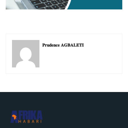
𝐏𝐫𝐮𝐝𝐞𝐧𝐜𝐞 𝐀𝐆𝐁𝐀𝐋𝐄𝐓𝐈