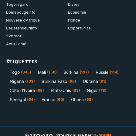
Togoregard
Divers
Lomebougeinfo
Economie
Nouvelle d’Afrique
Monde
LeDefenseurInfo
Opportunité
228foot
Actu Lomé
ÉTIQUETTES
Togo
Mali
Burkina
Russie
(345)
(150)
(137)
(114)
Nigeria
Burkina Faso
Ukraine
(103)
(96)
(91)
Côte d’Ivoire
États-Unis
Niger
(88)
(83)
(78)
Sénégal
France
Ghana
(64)
(60)
(58)
© 2022-2025 | Site Proplusé Par
IT-ADMIN