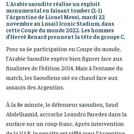
L’Arabie saoudite réalise un exploit
IT-ADMIN
IT-ADMIN
monumental en faisant tomber (2-1)
IT-ADMIN
IT-ADMIN
TOGOREPORT
TOGOREPORT
l’Argentine de Lionel Messi, mardi 22
TOGOREPORT
TOGOREPORT
novembre au Lusail Iconic Stadium, dans
L’INTEGRAL
L’INTEGRAL
cette Coupe du monde 2022. Les hommes
L’INTEGRAL
L’INTEGRAL
d’Hervé Renard prennent la tête du groupe C.
TOGOREGARD
TOGOREGARD
TOGOREGARD
TOGOREGARD
Pour sa 6e participation en Coupe du monde,
LOMEBOUGEINFO
LOMEBOUGEINFO
LOMEBOUGEINFO
LOMEBOUGEINFO
l’Arabie Saoudite espère bien figurer face aux
NOUVELLE D’AFRIQUE
NOUVELLE D’AFRIQUE
finalistes de l’édition 2014. Mais à l’entame du
NOUVELLE D’AFRIQUE
NOUVELLE D’AFRIQUE
LEDEFENSEURINFO
LEDEFENSEURINFO
match, les Saoudiens ont eu chaud face aux
LEDEFENSEURINFO
LEDEFENSEURINFO
228FOOT
228FOOT
assauts des Argentins.
228FOOT
228FOOT
ACTU LOMÉ
ACTU LOMÉ
ACTU LOMÉ
ACTU LOMÉ
À la 8e minute, le défenseur saoudien, Saud
Abdelhamid, accroche Leandro Paredes dans la
surface sur un coup-franc. Après intervention
de la VAR, le penalty est sifflé pour l’Argentine.