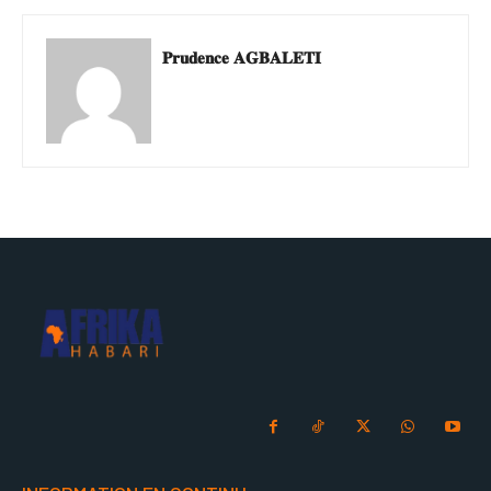
𝐏𝐫𝐮𝐝𝐞𝐧𝐜𝐞 𝐀𝐆𝐁𝐀𝐋𝐄𝐓𝐈