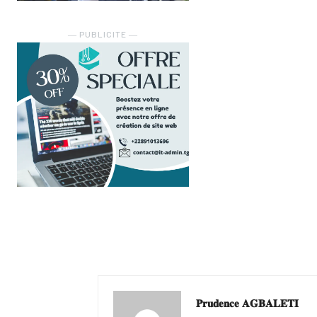
― PUBLICITE ―
𝐏𝐫𝐮𝐝𝐞𝐧𝐜𝐞 𝐀𝐆𝐁𝐀𝐋𝐄𝐓𝐈