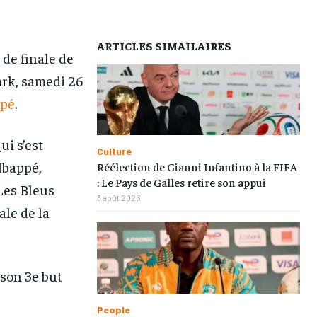
AFRIQUE
AFRIQUE
AFRIQUE
AFRIQUE
COMMUNIQUÉ
COMMUNIQUÉ
COMMUNIQUÉ
COMMUNIQUÉ
ARTICLES SIMAILAIRES
s de finale de
CULTURE
CULTURE
CULTURE
CULTURE
ark, samedi 26
DIVERS
DIVERS
DIVERS
DIVERS
ppé
.
ECONOMIE
ECONOMIE
ECONOMIE
ECONOMIE
ui s’est
MONDE
MONDE
MONDE
MONDE
Culture
Mbappé,
Réélection de Gianni Infantino à la FIFA
OPPORTUNITÉ
OPPORTUNITÉ
OPPORTUNITÉ
OPPORTUNITÉ
: Le Pays de Galles retire son appui
Les Bleus
3 août 2026
ale de la
PARTENAIRES
PARTENAIRES
PARTENAIRES
PARTENAIRES
IT-ADMIN
IT-ADMIN
IT-ADMIN
IT-ADMIN
 son 3e but
TOGOREPORT
TOGOREPORT
TOGOREPORT
TOGOREPORT
L’INTEGRAL
L’INTEGRAL
L’INTEGRAL
L’INTEGRAL
People