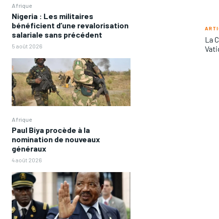
Afrique
Nigeria : Les militaires
bénéficient d’une revalorisation
ARTI
salariale sans précédent
La C
5 août 2026
Vati
Afrique
Paul Biya procède à la
nomination de nouveaux
généraux
4 août 2026
FOREVER
FOREVER
/ forever
/ forever
Sign up with just an email addres
Sign up with just an email addres
get access to this tier instan
get access to this tier instan