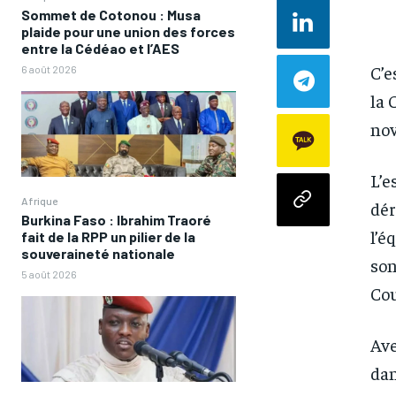
Sommet de Cotonou : Musa
plaide pour une union des forces
entre la Cédéao et l’AES
C’e
6 août 2026
la 
nov
L’e
Afrique
dér
Burkina Faso : Ibrahim Traoré
l’é
fait de la RPP un pilier de la
souveraineté nationale
son
5 août 2026
Co
Ave
dan