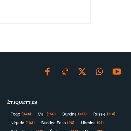
ÉTIQUETTES
Togo
Mali
Burkina
Russie
(344)
(150)
(137)
(114)
Nigeria
Burkina Faso
Ukraine
(103)
(96)
(91)