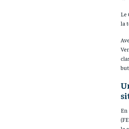
Le 
la 
Ave
Ver
cla
but
U
si
En 
(FE
la 