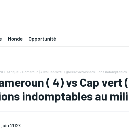
e
Monde
Opportunité
il
Afrique
Cameroun ( 4) vs Cap vert (1), grosse victoire des Lions indomptables..
ameroun ( 4) vs Cap vert (
ions indomptables au mil
 juin 2024