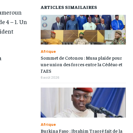
ARTICLES SIMAILAIRES
 Cameroun
e 4 – 1. Un
sident
Afrique
a
Sommet de Cotonou : Musa plaide pour
une union des forces entre la Cédéao et
l’AES
6 août 2026
1-MONTH
1-MONTH
/ month
/ month
eeing to this tier, you are billed
eeing to this tier, you are billed
onth after the first one until you
onth after the first one until you
ut of the monthly subscription.
ut of the monthly subscription.
Afrique
Burkina Faso : Ibrahim Traoré fait de la