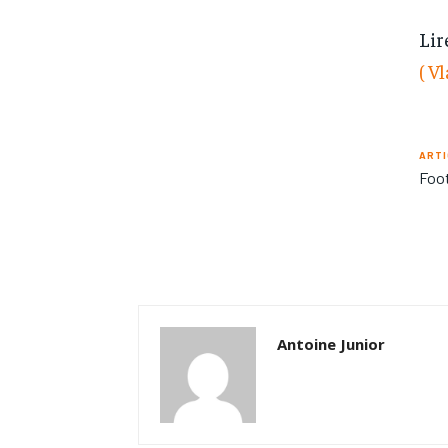
Lir
( V
ARTI
Foot
Antoine Junior