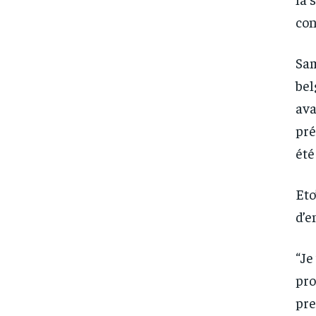
con
Sam
bel
ava
pré
été
Eto
d’e
“Je
pro
pre