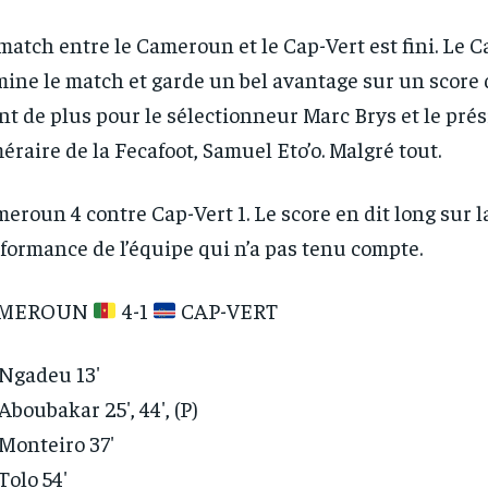
match entre le Cameroun et le Cap-Vert est fini. Le
ine le match et garde un bel avantage sur un score d
nt de plus pour le sélectionneur Marc Brys et le pré
éraire de la Fecafoot, Samuel Eto’o. Malgré tout.
eroun 4 contre Cap-Vert 1. Le score en dit long sur l
formance de l’équipe qui n’a pas tenu compte.
RECOMMENDED
RECOMMENDED
MEROUN
4-1
CAP-VERT
1-YEAR
1-YEAR
Ngadeu 13′
/ year
/ year
By agr
By agr
s and you
s and you
every m
every m
Aboubakar 25′, 44′, (P)
tly.
tly.
Pay now and you get access to exclusive
Pay now and you get access to exclusive
opt o
opt o
news and articles for a whole year.
news and articles for a whole year.
Monteiro 37′
Tolo 54′