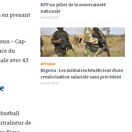
RPP un pilier de la souveraineté
nationale
n en prenant
5 août 2026
oun – Cap-
ace du
nale avec 43
Afrique
Nigeria : Les militaires bénéficient d’une
revalorisation salariale sans précédent
5 août 2026
e
football
entraîneur de
urs d’une