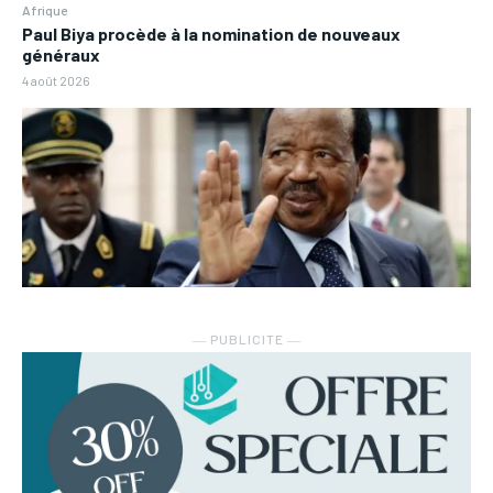
Afrique
Paul Biya procède à la nomination de nouveaux
généraux
4 août 2026
― PUBLICITE ―