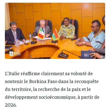
IT-ADMIN
IT-ADMIN
IT-ADMIN
IT-ADMIN
TOGOREPORT
TOGOREPORT
TOGOREPORT
TOGOREPORT
L’INTEGRAL
L’INTEGRAL
L’INTEGRAL
L’INTEGRAL
TOGOREGARD
TOGOREGARD
TOGOREGARD
TOGOREGARD
LOMEBOUGEINFO
LOMEBOUGEINFO
LOMEBOUGEINFO
LOMEBOUGEINFO
NOUVELLE D’AFRIQUE
NOUVELLE D’AFRIQUE
NOUVELLE D’AFRIQUE
NOUVELLE D’AFRIQUE
LEDEFENSEURINFO
LEDEFENSEURINFO
LEDEFENSEURINFO
LEDEFENSEURINFO
228FOOT
228FOOT
L’Italie réaffirme clairement sa volonté de
228FOOT
228FOOT
ACTU LOMÉ
ACTU LOMÉ
soutenir le Burkina Faso dans la reconquête
ACTU LOMÉ
ACTU LOMÉ
du territoire, la recherche de la paix et le
développement socioéconomique, à partir de
2026.