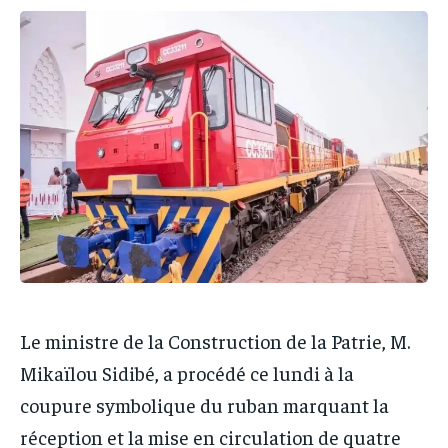
PARTENAIRES
PARTENAIRES
IT-ADMIN
IT-ADMIN
IT-ADMIN
IT-ADMIN
TOGOREPORT
TOGOREPORT
TOGOREPORT
TOGOREPORT
L’INTEGRAL
L’INTEGRAL
L’INTEGRAL
L’INTEGRAL
TOGOREGARD
TOGOREGARD
TOGOREGARD
TOGOREGARD
LOMEBOUGEINFO
LOMEBOUGEINFO
LOMEBOUGEINFO
LOMEBOUGEINFO
NOUVELLE D’AFRIQUE
NOUVELLE D’AFRIQUE
NOUVELLE D’AFRIQUE
NOUVELLE D’AFRIQUE
LEDEFENSEURINFO
LEDEFENSEURINFO
LEDEFENSEURINFO
LEDEFENSEURINFO
228FOOT
228FOOT
228FOOT
228FOOT
ACTU LOMÉ
ACTU LOMÉ
Le ministre de la Construction de la Patrie, M.
ACTU LOMÉ
ACTU LOMÉ
Mikaïlou Sidibé, a procédé ce lundi à la
coupure symbolique du ruban marquant la
réception et la mise en circulation de quatre