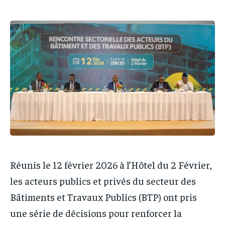
IT-ADMIN
IT-ADMIN
IT-ADMIN
IT-ADMIN
TOGOREPORT
TOGOREPORT
TOGOREPORT
TOGOREPORT
L’INTEGRAL
L’INTEGRAL
L’INTEGRAL
L’INTEGRAL
TOGOREGARD
TOGOREGARD
TOGOREGARD
TOGOREGARD
LOMEBOUGEINFO
LOMEBOUGEINFO
LOMEBOUGEINFO
LOMEBOUGEINFO
NOUVELLE D’AFRIQUE
NOUVELLE D’AFRIQUE
NOUVELLE D’AFRIQUE
NOUVELLE D’AFRIQUE
LEDEFENSEURINFO
LEDEFENSEURINFO
LEDEFENSEURINFO
LEDEFENSEURINFO
228FOOT
228FOOT
228FOOT
228FOOT
ACTU LOMÉ
ACTU LOMÉ
Réunis le 12 février 2026 à l’Hôtel du 2 Février,
ACTU LOMÉ
ACTU LOMÉ
les acteurs publics et privés du secteur des
Bâtiments et Travaux Publics (BTP) ont pris
une série de décisions pour renforcer la