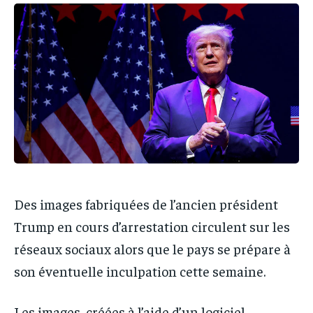
IT-ADMIN
IT-ADMIN
IT-ADMIN
IT-ADMIN
TOGOREPORT
TOGOREPORT
TOGOREPORT
TOGOREPORT
L’INTEGRAL
L’INTEGRAL
L’INTEGRAL
L’INTEGRAL
TOGOREGARD
TOGOREGARD
TOGOREGARD
TOGOREGARD
LOMEBOUGEINFO
LOMEBOUGEINFO
LOMEBOUGEINFO
LOMEBOUGEINFO
NOUVELLE D’AFRIQUE
NOUVELLE D’AFRIQUE
NOUVELLE D’AFRIQUE
NOUVELLE D’AFRIQUE
LEDEFENSEURINFO
LEDEFENSEURINFO
LEDEFENSEURINFO
LEDEFENSEURINFO
228FOOT
228FOOT
Des images fabriquées de l’ancien président
228FOOT
228FOOT
ACTU LOMÉ
ACTU LOMÉ
Trump en cours d’arrestation circulent sur les
ACTU LOMÉ
ACTU LOMÉ
réseaux sociaux alors que le pays se prépare à
son éventuelle inculpation cette semaine.
Les images, créées à l’aide d’un logiciel