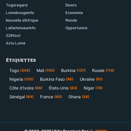
Togoregard
Divers
Lomebougeinfo
Economie
Nouvelle d’Afrique
Monde
LeDefenseurInfo
Opportunité
228foot
Actu Lomé
ÉTIQUETTES
Togo
Mali
Burkina
Russie
(345)
(150)
(137)
(114)
Nigeria
Burkina Faso
Ukraine
(103)
(96)
(91)
Côte d’Ivoire
États-Unis
Niger
(88)
(83)
(78)
Sénégal
France
Ghana
(64)
(60)
(58)
© 2022-2025 | Site Proplusé Par
IT-ADMIN