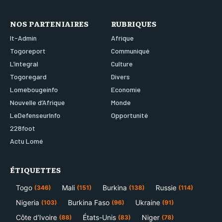
NOS PARTENIAIRES
RUBRIQUES
It-Admin
Afrique
Togoreport
Communiqué
L’integral
Culture
Togoregard
Divers
Lomebougeinfo
Economie
Nouvelle d’Afrique
Monde
LeDefenseurInfo
Opportunité
228foot
Actu Lomé
ÉTIQUETTES
Togo
Mali
Burkina
Russie
(346)
(151)
(138)
(114)
Nigeria
Burkina Faso
Ukraine
(103)
(96)
(91)
Côte d’Ivoire
États-Unis
Niger
(88)
(83)
(78)