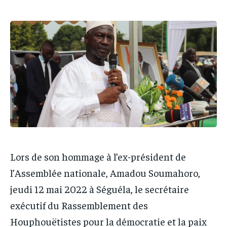
IT-ADMIN
IT-ADMIN
IT-ADMIN
IT-ADMIN
TOGOREPORT
TOGOREPORT
TOGOREPORT
TOGOREPORT
L’INTEGRAL
L’INTEGRAL
L’INTEGRAL
L’INTEGRAL
TOGOREGARD
TOGOREGARD
TOGOREGARD
TOGOREGARD
LOMEBOUGEINFO
LOMEBOUGEINFO
LOMEBOUGEINFO
LOMEBOUGEINFO
NOUVELLE D’AFRIQUE
NOUVELLE D’AFRIQUE
NOUVELLE D’AFRIQUE
NOUVELLE D’AFRIQUE
LEDEFENSEURINFO
LEDEFENSEURINFO
LEDEFENSEURINFO
LEDEFENSEURINFO
228FOOT
228FOOT
228FOOT
228FOOT
Lors de son hommage à l’ex-président de
ACTU LOMÉ
ACTU LOMÉ
ACTU LOMÉ
ACTU LOMÉ
l’Assemblée nationale, Amadou Soumahoro,
jeudi 12 mai 2022 à Séguéla, le secrétaire
exécutif du Rassemblement des
Houphouëtistes pour la démocratie et la paix