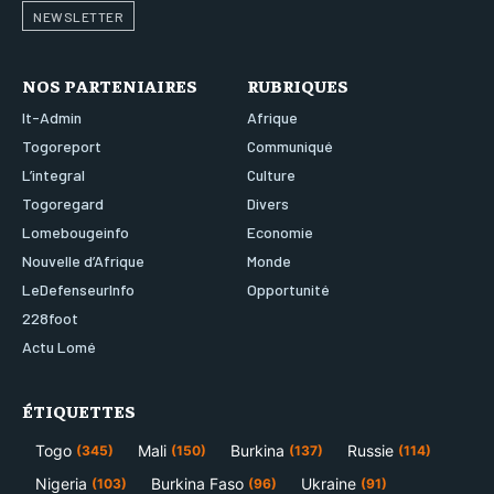
NEWSLETTER
NOS PARTENIAIRES
RUBRIQUES
It-Admin
Afrique
Togoreport
Communiqué
L’integral
Culture
Togoregard
Divers
Lomebougeinfo
Economie
Nouvelle d’Afrique
Monde
LeDefenseurInfo
Opportunité
228foot
Actu Lomé
ÉTIQUETTES
Togo
Mali
Burkina
Russie
(345)
(150)
(137)
(114)
Nigeria
Burkina Faso
Ukraine
(103)
(96)
(91)