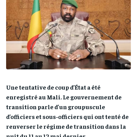
IT-ADMIN
IT-ADMIN
IT-ADMIN
IT-ADMIN
TOGOREPORT
TOGOREPORT
TOGOREPORT
TOGOREPORT
L’INTEGRAL
L’INTEGRAL
L’INTEGRAL
L’INTEGRAL
TOGOREGARD
TOGOREGARD
TOGOREGARD
TOGOREGARD
LOMEBOUGEINFO
LOMEBOUGEINFO
LOMEBOUGEINFO
LOMEBOUGEINFO
NOUVELLE D’AFRIQUE
NOUVELLE D’AFRIQUE
NOUVELLE D’AFRIQUE
NOUVELLE D’AFRIQUE
LEDEFENSEURINFO
LEDEFENSEURINFO
LEDEFENSEURINFO
LEDEFENSEURINFO
228FOOT
228FOOT
Une tentative de coup d’État a été
228FOOT
228FOOT
ACTU LOMÉ
ACTU LOMÉ
enregistré au Mali. Le gouvernement de
ACTU LOMÉ
ACTU LOMÉ
transition parle d’un groupuscule
d’officiers et sous-officiers qui ont tenté de
renverser le régime de transition dans la
nuit du 11 au 12 mai dernier.