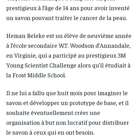
IT-ADMIN
IT-ADMIN
prestigieux à l’âge de 14 ans pour avoir inventé
TOGOREPORT
TOGOREPORT
TOGOREPORT
TOGOREPORT
un savon pouvant traiter le cancer de la peau.
L’INTEGRAL
L’INTEGRAL
L’INTEGRAL
L’INTEGRAL
TOGOREGARD
TOGOREGARD
Heman Beleke est un élève de neuvième année
TOGOREGARD
TOGOREGARD
à l’école secondaire W.T. Woodson d’Annandale,
LOMEBOUGEINFO
LOMEBOUGEINFO
LOMEBOUGEINFO
LOMEBOUGEINFO
en Virginie, qui a participé au prestigieux 3M
NOUVELLE D’AFRIQUE
NOUVELLE D’AFRIQUE
NOUVELLE D’AFRIQUE
NOUVELLE D’AFRIQUE
Young Scientist Challenge alors qu’il étudiait à
LEDEFENSEURINFO
LEDEFENSEURINFO
la Frost Middle School.
LEDEFENSEURINFO
LEDEFENSEURINFO
228FOOT
228FOOT
228FOOT
228FOOT
ACTU LOMÉ
ACTU LOMÉ
Il ne lui a fallu que huit mois pour imaginer le
ACTU LOMÉ
ACTU LOMÉ
savon et développer un prototype de base, et il
souhaite éventuellement créer une
organisation à but non lucratif pour distribuer
le savon à ceux qui en ont besoin.