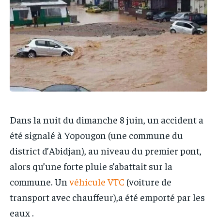
IT-ADMIN
IT-ADMIN
TOGOREPORT
TOGOREPORT
TOGOREPORT
TOGOREPORT
L’INTEGRAL
L’INTEGRAL
L’INTEGRAL
L’INTEGRAL
TOGOREGARD
TOGOREGARD
TOGOREGARD
TOGOREGARD
LOMEBOUGEINFO
LOMEBOUGEINFO
LOMEBOUGEINFO
LOMEBOUGEINFO
NOUVELLE D’AFRIQUE
NOUVELLE D’AFRIQUE
NOUVELLE D’AFRIQUE
NOUVELLE D’AFRIQUE
LEDEFENSEURINFO
LEDEFENSEURINFO
LEDEFENSEURINFO
LEDEFENSEURINFO
Dans la nuit du dimanche 8 juin, un accident a
228FOOT
228FOOT
228FOOT
228FOOT
été signalé à Yopougon (une commune du
ACTU LOMÉ
ACTU LOMÉ
district d’Abidjan), au niveau du premier pont,
ACTU LOMÉ
ACTU LOMÉ
alors qu’une forte pluie s’abattait sur la
commune. Un
véhicule VTC
(voiture de
transport avec chauffeur),a été emporté par les
eaux .