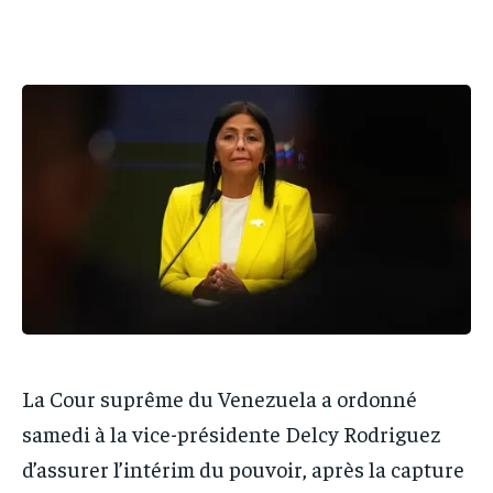
IT-ADMIN
IT-ADMIN
TOGOREPORT
TOGOREPORT
TOGOREPORT
TOGOREPORT
L’INTEGRAL
L’INTEGRAL
L’INTEGRAL
L’INTEGRAL
TOGOREGARD
TOGOREGARD
TOGOREGARD
TOGOREGARD
LOMEBOUGEINFO
LOMEBOUGEINFO
LOMEBOUGEINFO
LOMEBOUGEINFO
NOUVELLE D’AFRIQUE
NOUVELLE D’AFRIQUE
NOUVELLE D’AFRIQUE
NOUVELLE D’AFRIQUE
LEDEFENSEURINFO
LEDEFENSEURINFO
LEDEFENSEURINFO
LEDEFENSEURINFO
228FOOT
228FOOT
228FOOT
228FOOT
ACTU LOMÉ
ACTU LOMÉ
ACTU LOMÉ
ACTU LOMÉ
La Cour suprême du Venezuela a ordonné
samedi à la vice-présidente Delcy Rodriguez
d’assurer l’intérim du pouvoir, après la capture