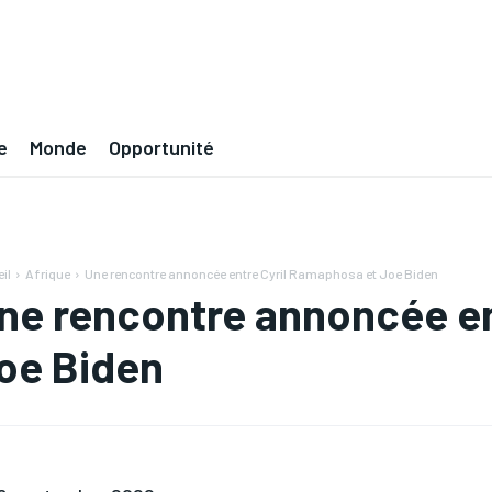
e
Monde
Opportunité
il
Afrique
Une rencontre annoncée entre Cyril Ramaphosa et Joe Biden
ne rencontre annoncée en
oe Biden