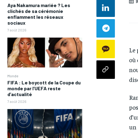
1
Aya Nakamura mariée ? Les
clichés de sa cérémonie
enflamment les réseaux
sociaux
7 août 2026
Le 
où 
nou
Monde
dis
FIFA : Le boycott de la Coupe du
monde par l’UEFA reste
d’actualité
Ram
7 août 2026
pos
d’u
un 