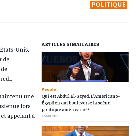
POLITIQUE
AFRIQUE
AFRIQUE
AFRIQUE
AFRIQUE
COMMUNIQUÉ
COMMUNIQUÉ
COMMUNIQUÉ
COMMUNIQUÉ
CULTURE
CULTURE
CULTURE
CULTURE
DIVERS
DIVERS
DIVERS
DIVERS
ARTICLES SIMAILAIRES
États-Unis,
ECONOMIE
ECONOMIE
ECONOMIE
ECONOMIE
r de
MONDE
MONDE
MONDE
MONDE
 de
OPPORTUNITÉ
OPPORTUNITÉ
OPPORTUNITÉ
OPPORTUNITÉ
redi.
People
PARTENAIRES
PARTENAIRES
PARTENAIRES
PARTENAIRES
 maintenu une
Qui est Abdul El-Sayed, L’Américano-
Égyptien qui bouleverse la scène
abstenue lors
IT-ADMIN
IT-ADMIN
IT-ADMIN
IT-ADMIN
politique américaine ?
 et appelant à
7 août 2026
TOGOREPORT
TOGOREPORT
TOGOREPORT
TOGOREPORT
L’INTEGRAL
L’INTEGRAL
L’INTEGRAL
L’INTEGRAL