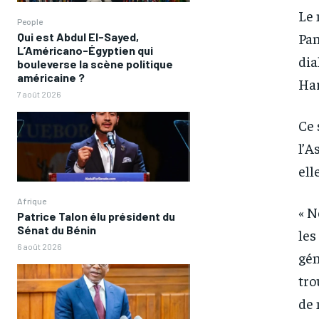
Le 
People
Pan
Qui est Abdul El-Sayed,
L’Américano-Égyptien qui
dia
bouleverse la scène politique
américaine ?
Har
7 août 2026
Ce 
l’A
ell
Afrique
« N
Patrice Talon élu président du
Sénat du Bénin
les
6 août 2026
FOREVER
FOREVER
gén
/ forever
/ forever
tro
Sign up with just an email addres
Sign up with just an email addres
de 
get access to this tier instan
get access to this tier instan