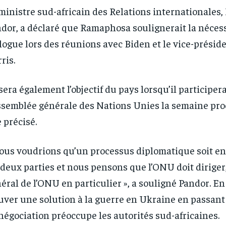
ministre sud-africain des Relations internationales,
dor, a déclaré que Ramaphosa soulignerait la nécess
logue lors des réunions avec Biden et le vice-prési
ris.
sera également l’objectif du pays lorsqu’il participera
ssemblée générale des Nations Unies la semaine proc
e précisé.
ous voudrions qu’un processus diplomatique soit e
RECOMMENDED
RECOMMENDED
 deux parties et nous pensons que l’ONU doit diriger,
éral de l’ONU en particulier », a souligné Pandor. En
1-YEAR
1-YEAR
uver une solution à la guerre en Ukraine en passant 
/ year
/ year
By agr
By agr
s and you
s and you
négociation préoccupe les autorités sud-africaines.
every m
every m
tly.
tly.
Pay now and you get access to exclusive
Pay now and you get access to exclusive
opt o
opt o
news and articles for a whole year.
news and articles for a whole year.