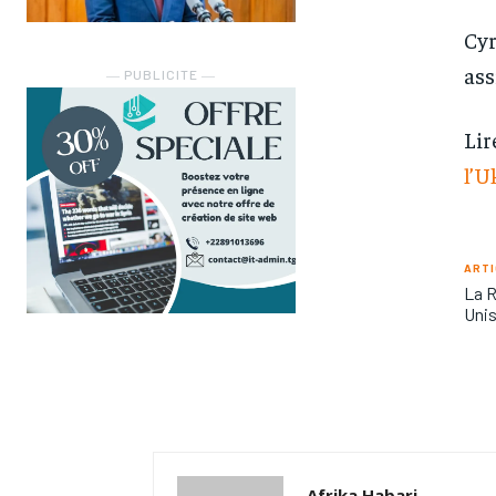
Cyr
ass
― PUBLICITE ―
Lir
l’U
ARTI
La R
Uni
Afrika Habari