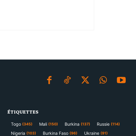
ÉTIQUETTES
Togo
Mali
Burkina
Russie
(345)
(150)
(137)
(114)
Nigeria
Burkina Faso
Ukraine
(103)
(96)
(91)