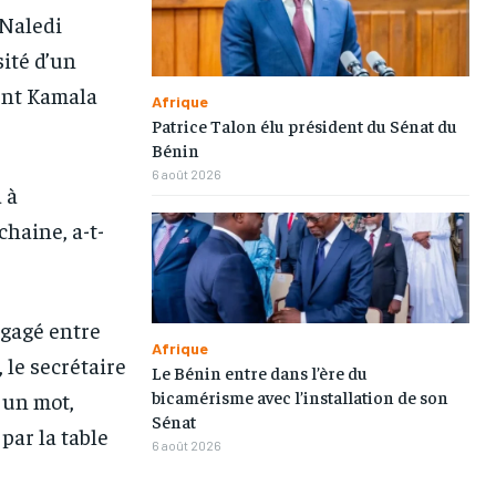
TOGOREGARD
TOGOREGARD
TOGOREGARD
TOGOREGARD
 Naledi
ité d’un
LOMEBOUGEINFO
LOMEBOUGEINFO
LOMEBOUGEINFO
LOMEBOUGEINFO
dent Kamala
NOUVELLE D’AFRIQUE
NOUVELLE D’AFRIQUE
NOUVELLE D’AFRIQUE
NOUVELLE D’AFRIQUE
Afrique
Patrice Talon élu président du Sénat du
LEDEFENSEURINFO
LEDEFENSEURINFO
LEDEFENSEURINFO
LEDEFENSEURINFO
Bénin
6 août 2026
228FOOT
228FOOT
228FOOT
228FOOT
 à
haine, a-t-
ACTU LOMÉ
ACTU LOMÉ
ACTU LOMÉ
ACTU LOMÉ
ngagé entre
Afrique
 le secrétaire
Le Bénin entre dans l’ère du
1-MONTH
1-MONTH
bicamérisme avec l’installation de son
 un mot,
Sénat
/ month
/ month
par la table
6 août 2026
eeing to this tier, you are billed
eeing to this tier, you are billed
onth after the first one until you
onth after the first one until you
ut of the monthly subscription.
ut of the monthly subscription.