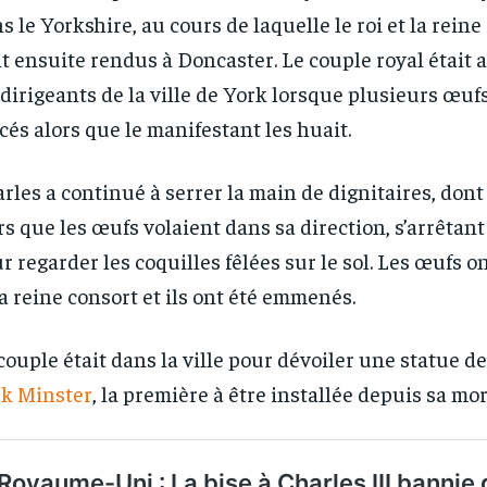
s le Yorkshire, au cours de laquelle le roi et la reine
t ensuite rendus à Doncaster. Le couple royal était a
 dirigeants de la ville de York lorsque plusieurs œufs
cés alors que le manifestant les huait.
rles a continué à serrer la main de dignitaires, dont 
rs que les œufs volaient dans sa direction, s’arrêtan
r regarder les coquilles fêlées sur le sol. Les œufs ont
la reine consort et ils ont été emmenés.
couple était dans la ville pour dévoiler une statue de
k Minster
, la première à être installée depuis sa mor
RECOMMENDED
RECOMMENDED
1-YEAR
1-YEAR