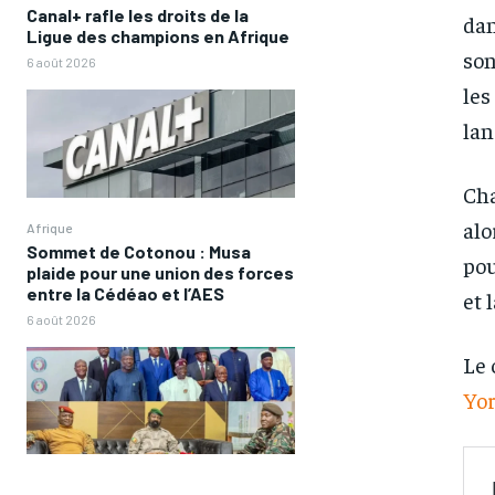
Canal+ rafle les droits de la
dan
Ligue des champions en Afrique
son
6 août 2026
les
lan
Cha
alo
Afrique
Sommet de Cotonou : Musa
pou
plaide pour une union des forces
entre la Cédéao et l’AES
et 
6 août 2026
Le 
Yor
FOREVER
FOREVER