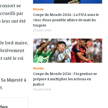
 consort se
TOGOREGARD
TOGOREGARD
TOGOREGARD
TOGOREGARD
Monde
ccueilli par
LOMEBOUGEINFO
LOMEBOUGEINFO
LOMEBOUGEINFO
LOMEBOUGEINFO
Coupe du Monde 2026 : La FIFA sous le
choc d’une possible affaire de matchs
 leur ont été
NOUVELLE D’AFRIQUE
NOUVELLE D’AFRIQUE
NOUVELLE D’AFRIQUE
NOUVELLE D’AFRIQUE
truqués
27 juillet 2026
LEDEFENSEURINFO
LEDEFENSEURINFO
LEDEFENSEURINFO
LEDEFENSEURINFO
228FOOT
228FOOT
228FOOT
228FOOT
le lord-maire,
t brièvement
ACTU LOMÉ
ACTU LOMÉ
ACTU LOMÉ
ACTU LOMÉ
 raté le roi
Monde
Coupe du Monde 2026 : l’Argentine se
prépare à multiplier les actions en
 Sa Majesté à
justice
t.
23 juillet 2026
1-MONTH
1-MONTH
/ month
/ month