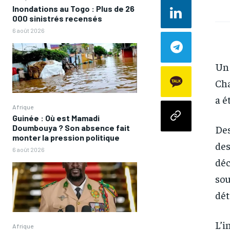
Inondations au Togo : Plus de 26
000 sinistrés recensés
6 août 2026
Un 
Cha
a é
Afrique
Guinée : Où est Mamadi
Des
Doumbouya ? Son absence fait
monter la pression politique
des
6 août 2026
déc
sou
dét
L’i
Afrique