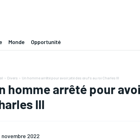
e
Monde
Opportunité
il
Divers
Un homme arrêté pour avoir jeté des œufs au roi Charles III
n homme arrêté pour avoir
harles III
 novembre 2022