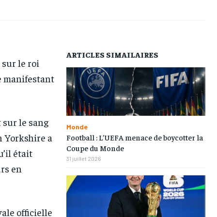
AFRIQUE
AFRIQUE
AFRIQUE
AFRIQUE
COMMUNIQUÉ
COMMUNIQUÉ
COMMUNIQUÉ
COMMUNIQUÉ
CULTURE
CULTURE
CULTURE
CULTURE
ARTICLES SIMAILAIRES
sur le roi
DIVERS
DIVERS
DIVERS
DIVERS
Le manifestant
ECONOMIE
ECONOMIE
ECONOMIE
ECONOMIE
MONDE
MONDE
MONDE
MONDE
OPPORTUNITÉ
OPPORTUNITÉ
OPPORTUNITÉ
OPPORTUNITÉ
 sur le sang
Monde
th Yorkshire a
Football : L’UEFA menace de boycotter la
Coupe du Monde
PARTENAIRES
PARTENAIRES
PARTENAIRES
PARTENAIRES
il était
31 juillet 2026
urs en
IT-ADMIN
IT-ADMIN
IT-ADMIN
IT-ADMIN
TOGOREPORT
TOGOREPORT
TOGOREPORT
TOGOREPORT
L’INTEGRAL
L’INTEGRAL
L’INTEGRAL
L’INTEGRAL
ale officielle