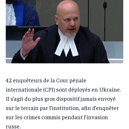
IT-ADMIN
IT-ADMIN
IT-ADMIN
IT-ADMIN
TOGOREPORT
TOGOREPORT
TOGOREPORT
TOGOREPORT
L’INTEGRAL
L’INTEGRAL
L’INTEGRAL
L’INTEGRAL
TOGOREGARD
TOGOREGARD
TOGOREGARD
TOGOREGARD
LOMEBOUGEINFO
LOMEBOUGEINFO
LOMEBOUGEINFO
LOMEBOUGEINFO
NOUVELLE D’AFRIQUE
NOUVELLE D’AFRIQUE
NOUVELLE D’AFRIQUE
NOUVELLE D’AFRIQUE
LEDEFENSEURINFO
LEDEFENSEURINFO
LEDEFENSEURINFO
LEDEFENSEURINFO
228FOOT
228FOOT
42 enquêteurs de la Cour pénale
228FOOT
228FOOT
ACTU LOMÉ
ACTU LOMÉ
internationale (CPI) sont déployés en Ukraine.
ACTU LOMÉ
ACTU LOMÉ
Il s’agit du plus gros dispositif jamais envoyé
sur le terrain par l’institution, afin d’enquêter
sur les crimes commis pendant l’invasion
russe.