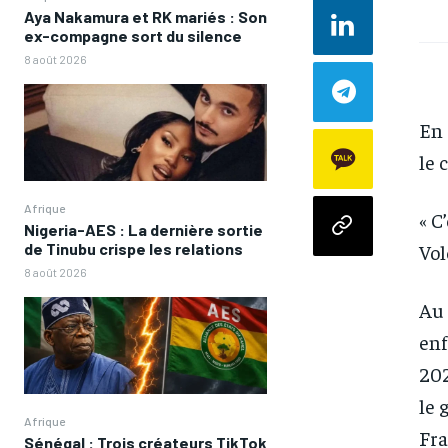
Aya Nakamura et RK mariés : Son
ex-compagne sort du silence
8 août 2026
En 
le 
Afrique
« C
Nigeria-AES : La dernière sortie
Vol
de Tinubu crispe les relations
8 août 2026
Au 
enf
202
le 
Afrique
Fra
Sénégal : Trois créateurs TikTok