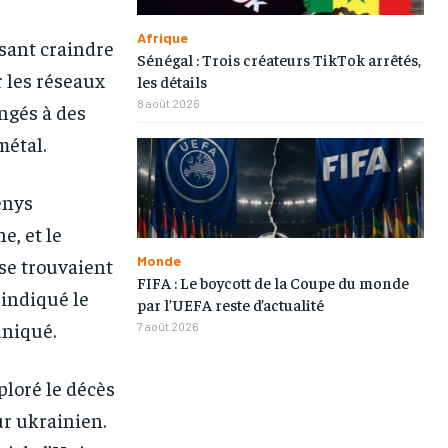
TOGOREGARD
TOGOREGARD
TOGOREGARD
TOGOREGARD
Afrique
aisant craindre
Sénégal : Trois créateurs TikTok arrêtés,
LOMEBOUGEINFO
LOMEBOUGEINFO
LOMEBOUGEINFO
LOMEBOUGEINFO
r les réseaux
les détails
8 août 2026
NOUVELLE D’AFRIQUE
NOUVELLE D’AFRIQUE
NOUVELLE D’AFRIQUE
NOUVELLE D’AFRIQUE
angés à des
métal.
LEDEFENSEURINFO
LEDEFENSEURINFO
LEDEFENSEURINFO
LEDEFENSEURINFO
228FOOT
228FOOT
228FOOT
228FOOT
enys
ACTU LOMÉ
ACTU LOMÉ
ACTU LOMÉ
ACTU LOMÉ
e, et le
Monde
 se trouvaient
FIFA : Le boycott de la Coupe du monde
 indiqué le
par l’UEFA reste d’actualité
uniqué.
7 août 2026
ploré le décès
ur ukrainien.