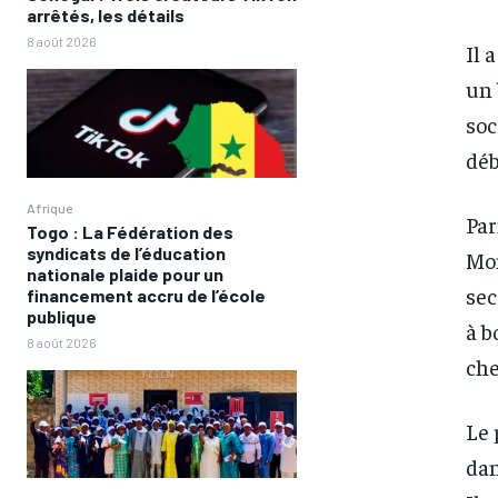
arrêtés, les détails
8 août 2026
Il 
un 
soc
déb
Afrique
Par
Togo : La Fédération des
syndicats de l’éducation
Mon
nationale plaide pour un
sec
financement accru de l’école
publique
à b
8 août 2026
che
Le 
dan