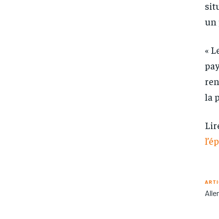
sit
un 
« L
pay
ren
la 
Lir
l’é
ARTI
Alle