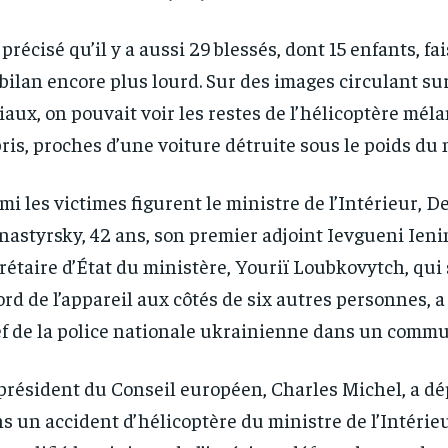
a précisé qu’il y a aussi 29 blessés, dont 15 enfants, f
bilan encore plus lourd. Sur des images circulant su
iaux, on pouvait voir les restes de l’hélicoptère mél
ris, proches d’une voiture détruite sous le poids du 
mi les victimes figurent le ministre de l’Intérieur, D
astyrsky, 42 ans, son premier adjoint Ievgueni Ienin
rétaire d’État du ministère, Youriï Loubkovytch, qui
ord de l’appareil aux côtés de six autres personnes, a
f de la police nationale ukrainienne dans un comm
président du Conseil européen, Charles Michel, a dé
s un accident d’hélicoptère du ministre de l’Intérie