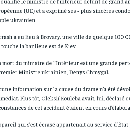
a qualifié le ministre de l’intérieur défunt de grand a
opéenne (UE) et a exprimé ses « plus sincères condo
ple ukrainien.
crash a eu lieu à Brovary, une ville de quelque 100 
RECOMMENDED
RECOMMENDED
 touche la banlieue est de Kiev.
1-YEAR
1-YEAR
a mort du ministre de l’Intérieur est une grande perte
/ year
/ year
By agr
By agr
s and you
s and you
Premier Ministre ukrainien, Denys Chmygal.
every m
every m
tly.
tly.
Pay now and you get access to exclusive
Pay now and you get access to exclusive
opt o
opt o
news and articles for a whole year.
news and articles for a whole year.
une information sur la cause du drame n’a été dévo
mmédiat. Plus tôt, Oleksiï Kouleba avait, lui, déclaré q
constances de cet accident étaient en cours d’élabora
ppareil qui s’est écrasé appartenait au service d’État