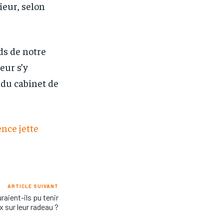
ieur, selon
uds de notre
eur s’y
t du cabinet de
ence jette
ARTICLE SUIVANT
raient-ils pu tenir
x sur leur radeau ?