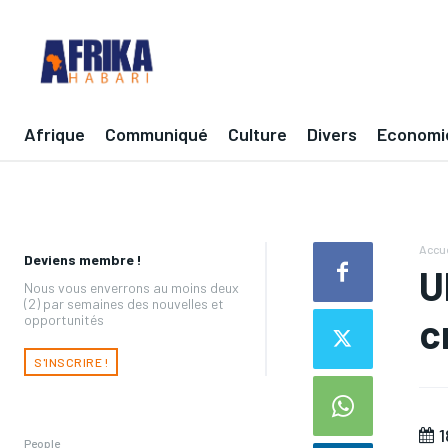
Afrique
Communiqué
Culture
Divers
Economi
Accue
Deviens membre !
U
Nous vous enverrons au moins deux
(2) par semaines des nouvelles et
c
opportunités
S'INSCRIRE !
1
People