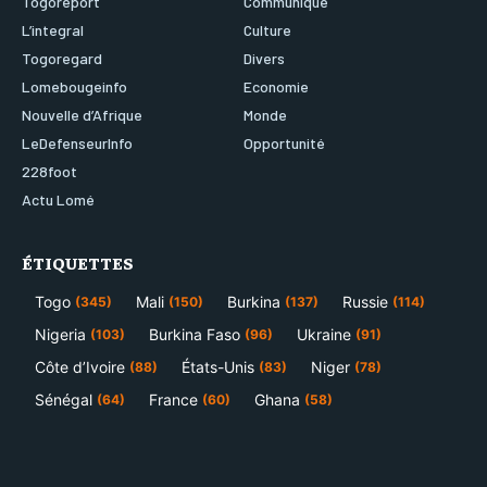
Togoreport
Communiqué
L’integral
Culture
Togoregard
Divers
Lomebougeinfo
Economie
Nouvelle d’Afrique
Monde
LeDefenseurInfo
Opportunité
228foot
Actu Lomé
ÉTIQUETTES
Togo
Mali
Burkina
Russie
(345)
(150)
(137)
(114)
Nigeria
Burkina Faso
Ukraine
(103)
(96)
(91)
Côte d’Ivoire
États-Unis
Niger
(88)
(83)
(78)
Sénégal
France
Ghana
(64)
(60)
(58)