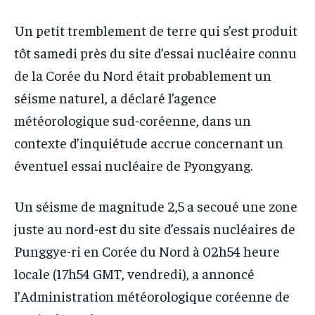
IT-ADMIN
IT-ADMIN
TOGOREPORT
TOGOREPORT
Un petit tremblement de terre qui s’est produit
TOGOREPORT
TOGOREPORT
L’INTEGRAL
L’INTEGRAL
tôt samedi près du site d’essai nucléaire connu
L’INTEGRAL
L’INTEGRAL
de la Corée du Nord était probablement un
TOGOREGARD
TOGOREGARD
TOGOREGARD
TOGOREGARD
séisme naturel, a déclaré l’agence
LOMEBOUGEINFO
LOMEBOUGEINFO
météorologique sud-coréenne, dans un
LOMEBOUGEINFO
LOMEBOUGEINFO
NOUVELLE D’AFRIQUE
NOUVELLE D’AFRIQUE
contexte d’inquiétude accrue concernant un
NOUVELLE D’AFRIQUE
NOUVELLE D’AFRIQUE
LEDEFENSEURINFO
LEDEFENSEURINFO
éventuel essai nucléaire de Pyongyang.
LEDEFENSEURINFO
LEDEFENSEURINFO
228FOOT
228FOOT
228FOOT
228FOOT
Un séisme de magnitude 2,5 a secoué une zone
ACTU LOMÉ
ACTU LOMÉ
ACTU LOMÉ
ACTU LOMÉ
juste au nord-est du site d’essais nucléaires de
Punggye-ri en Corée du Nord à 02h54 heure
locale (17h54 GMT, vendredi), a annoncé
l’Administration météorologique coréenne de