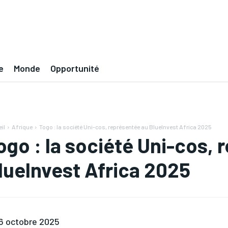
e
Monde
Opportunité
il
Afrique
Togo : la société Uni-cos, représentée au BlueInvest Africa 2025
ogo : la société Uni-cos,
lueInvest Africa 2025
6 octobre 2025