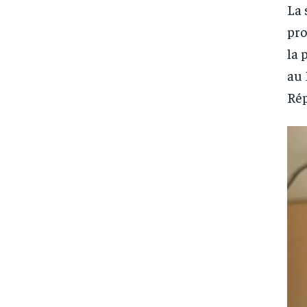
La 
pro
la 
au 
Rép
FOREVER
FOREVER