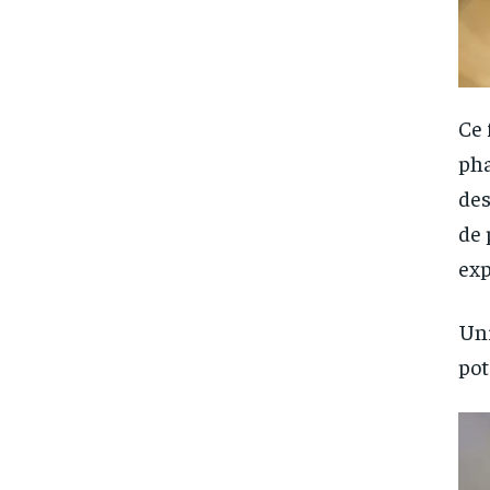
Ce 
pha
des
de 
exp
Uni
pot