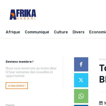
Afrique
Communiqué
Culture
Divers
Economi
Accue
Deviens membre !
T
Nous vous enverrons au moins deux
(2) par semaines des nouvelles et
B
opportunités
S'INSCRIRE !
1
People