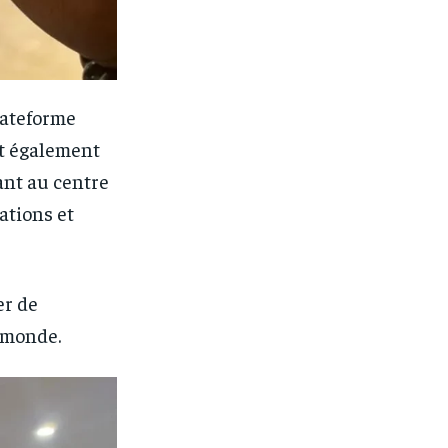
lateforme
it également
ant au centre
ations et
er de
u monde.