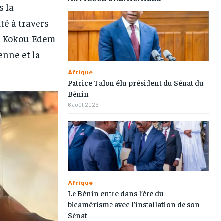
s la
té à travers
SE Kokou Edem
enne et la
Afrique
Patrice Talon élu président du Sénat du
Bénin
6 août 2026
Afrique
Le Bénin entre dans l’ère du
bicamérisme avec l’installation de son
1-MONTH
1-MONTH
Sénat