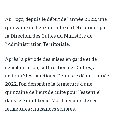
IT-ADMIN
IT-ADMIN
TOGOREPORT
TOGOREPORT
TOGOREPORT
TOGOREPORT
Au Togo, depuis le début de l’année 2022, une
L’INTEGRAL
L’INTEGRAL
L’INTEGRAL
L’INTEGRAL
quinzaine de lieux de culte ont été fermés par
TOGOREGARD
TOGOREGARD
TOGOREGARD
TOGOREGARD
la Direction des Cultes du Ministère de
LOMEBOUGEINFO
LOMEBOUGEINFO
l’Administration Territoriale.
LOMEBOUGEINFO
LOMEBOUGEINFO
NOUVELLE D’AFRIQUE
NOUVELLE D’AFRIQUE
NOUVELLE D’AFRIQUE
NOUVELLE D’AFRIQUE
Après la période des mises en garde et de
LEDEFENSEURINFO
LEDEFENSEURINFO
LEDEFENSEURINFO
LEDEFENSEURINFO
sensibilisation, la Direction des Cultes, a
228FOOT
228FOOT
228FOOT
228FOOT
actionné les sanctions. Depuis le début l’année
ACTU LOMÉ
ACTU LOMÉ
2022, l’on dénombre la fermeture d’une
ACTU LOMÉ
ACTU LOMÉ
quinzaine de lieux de culte pour l’essentiel
dans le Grand Lomé. Motif invoqué de ces
fermetures : nuisances sonores.