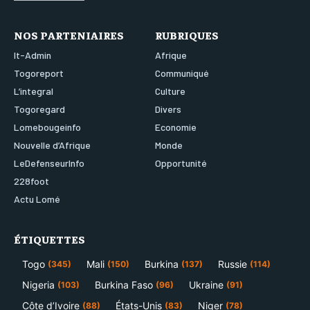
NOS PARTENIAIRES
RUBRIQUES
It-Admin
Afrique
Togoreport
Communiqué
L’integral
Culture
Togoregard
Divers
Lomebougeinfo
Economie
Nouvelle d’Afrique
Monde
LeDefenseurInfo
Opportunité
228foot
Actu Lomé
ÉTIQUETTES
Togo
Mali
Burkina
Russie
(345)
(150)
(137)
(114)
Nigeria
Burkina Faso
Ukraine
(103)
(96)
(91)
Côte d’Ivoire
États-Unis
Niger
(88)
(83)
(78)