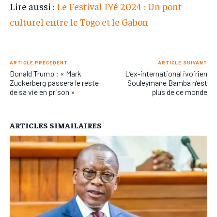
Lire aussi :
Le Festival IYé 2024 : Un pont
culturel entre le Togo et le Gabon
ARTICLE PRÉCÉDENT
ARTICLE SUIVANT
Donald Trump : « Mark
L’ex-international ivoirien
Zuckerberg passera le reste
Souleymane Bamba n’est
de sa vie en prison »
plus de ce monde
ARTICLES SIMAILAIRES