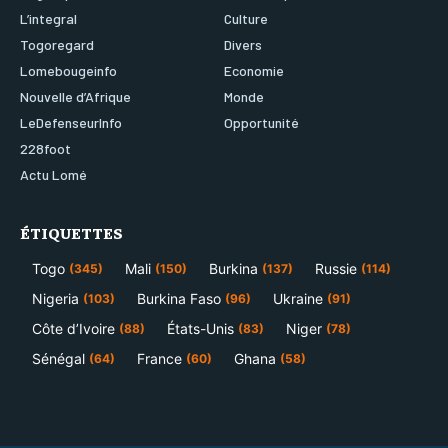
L’integral
Culture
Togoregard
Divers
Lomebougeinfo
Economie
Nouvelle d’Afrique
Monde
LeDefenseurInfo
Opportunité
228foot
Actu Lomé
ÉTIQUETTES
Togo
Mali
Burkina
Russie
(345)
(150)
(137)
(114)
Nigeria
Burkina Faso
Ukraine
(103)
(96)
(91)
Côte d’Ivoire
États-Unis
Niger
(88)
(83)
(78)
Sénégal
France
Ghana
(64)
(60)
(58)