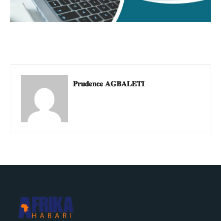
𝐏𝐫𝐮𝐝𝐞𝐧𝐜𝐞 𝐀𝐆𝐁𝐀𝐋𝐄𝐓𝐈