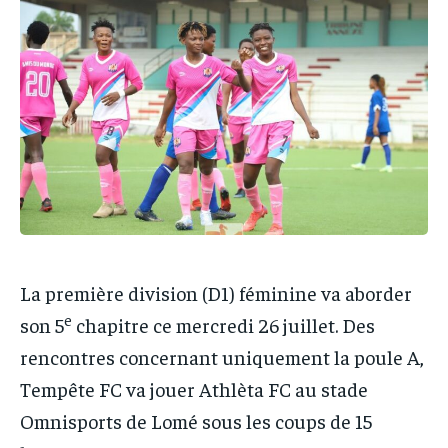
IT-ADMIN
IT-ADMIN
TOGOREPORT
TOGOREPORT
TOGOREPORT
TOGOREPORT
L’INTEGRAL
L’INTEGRAL
L’INTEGRAL
L’INTEGRAL
TOGOREGARD
TOGOREGARD
TOGOREGARD
TOGOREGARD
LOMEBOUGEINFO
LOMEBOUGEINFO
LOMEBOUGEINFO
LOMEBOUGEINFO
NOUVELLE D’AFRIQUE
NOUVELLE D’AFRIQUE
NOUVELLE D’AFRIQUE
NOUVELLE D’AFRIQUE
LEDEFENSEURINFO
LEDEFENSEURINFO
LEDEFENSEURINFO
LEDEFENSEURINFO
228FOOT
228FOOT
228FOOT
228FOOT
La première division (D1) féminine va aborder
ACTU LOMÉ
ACTU LOMÉ
ACTU LOMÉ
ACTU LOMÉ
e
son 5
chapitre ce mercredi 26 juillet. Des
rencontres concernant uniquement la poule A,
Tempête FC va jouer Athlèta FC au stade
Omnisports de Lomé sous les coups de 15