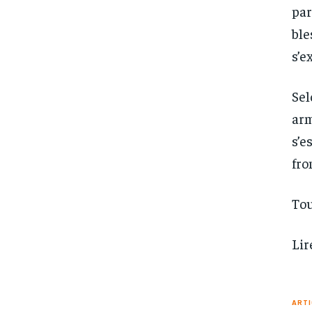
par
ble
s’e
Sel
arm
s’e
fro
Tou
Lir
ARTI