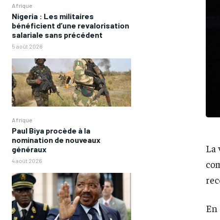
Afrique
Nigeria : Les militaires
bénéficient d’une revalorisation
salariale sans précédent
5 août 2026
Afrique
Paul Biya procède à la
nomination de nouveaux
La 
généraux
4 août 2026
com
rec
En 