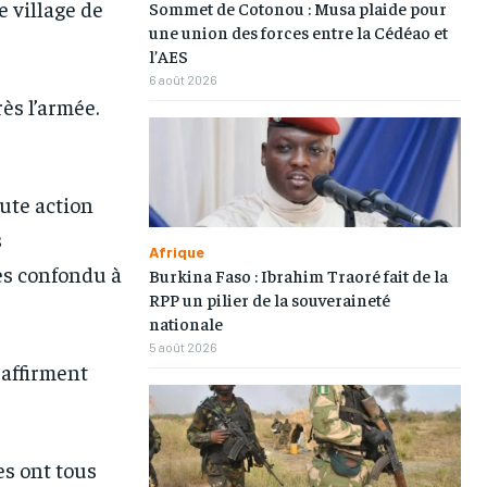
e village de
Sommet de Cotonou : Musa plaide pour
une union des forces entre la Cédéao et
l’AES
6 août 2026
ès l’armée.
ute action
1-MONTH
1-MONTH
s
Afrique
/ month
/ month
s confondu à
Burkina Faso : Ibrahim Traoré fait de la
eeing to this tier, you are billed
eeing to this tier, you are billed
RPP un pilier de la souveraineté
onth after the first one until you
onth after the first one until you
ut of the monthly subscription.
ut of the monthly subscription.
nationale
5 août 2026
 affirment
es ont tous