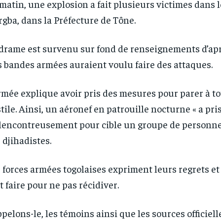
matin, une explosion a fait plusieurs victimes dans l
gba, dans la Préfecture de Tône.
drame est survenu sur fond de renseignements d’apr
 bandes armées auraient voulu faire des attaques.
RECOMMENDED
RECOMMENDED
rmée explique avoir pris des mesures pour parer à to
tile. Ainsi, un aéronef en patrouille nocturne « a pri
1-YEAR
1-YEAR
encontreusement pour cible un groupe de personne
/ year
/ year
By agr
By agr
s and you
s and you
every m
every m
 djihadistes.
tly.
tly.
Pay now and you get access to exclusive
Pay now and you get access to exclusive
opt o
opt o
news and articles for a whole year.
news and articles for a whole year.
 forces armées togolaises expriment leurs regrets et
t faire pour ne pas récidiver.
pelons-le, les témoins ainsi que les sources officiell