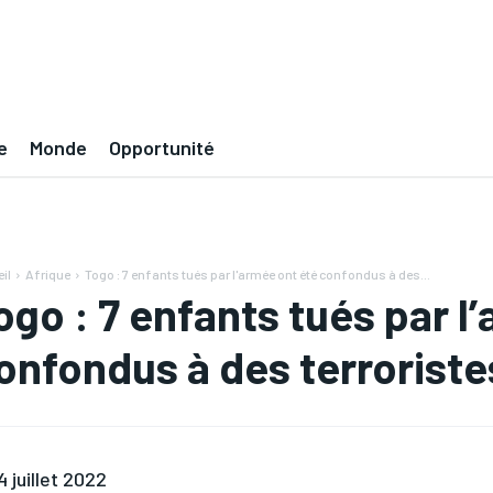
e
Monde
Opportunité
il
Afrique
Togo : 7 enfants tués par l'armée ont été confondus à des...
ogo : 7 enfants tués par l
onfondus à des terroriste
4 juillet 2022