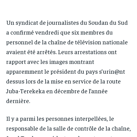
IT-ADMIN
IT-ADMIN
IT-ADMIN
IT-ADMIN
TOGOREPORT
TOGOREPORT
Un syndicat de journalistes du Soudan du Sud
TOGOREPORT
TOGOREPORT
L’INTEGRAL
L’INTEGRAL
a confirmé vendredi que six membres du
L’INTEGRAL
L’INTEGRAL
TOGOREGARD
TOGOREGARD
personnel de la chaîne de télévision nationale
TOGOREGARD
TOGOREGARD
avaient été arrêtés. Leurs arrestations ont
LOMEBOUGEINFO
LOMEBOUGEINFO
LOMEBOUGEINFO
LOMEBOUGEINFO
rapport avec les images montrant
NOUVELLE D’AFRIQUE
NOUVELLE D’AFRIQUE
NOUVELLE D’AFRIQUE
NOUVELLE D’AFRIQUE
apparemment le président du pays s’urin@nt
LEDEFENSEURINFO
LEDEFENSEURINFO
dessus lors de la mise en service de la route
LEDEFENSEURINFO
LEDEFENSEURINFO
228FOOT
228FOOT
Juba-Terekeka en décembre de l’année
228FOOT
228FOOT
ACTU LOMÉ
ACTU LOMÉ
dernière.
ACTU LOMÉ
ACTU LOMÉ
Il y a parmi les personnes interpellées, le
responsable de la salle de contrôle de la chaîne,