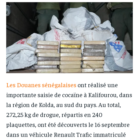
IT-ADMIN
IT-ADMIN
TOGOREPORT
TOGOREPORT
TOGOREPORT
TOGOREPORT
L’INTEGRAL
L’INTEGRAL
L’INTEGRAL
L’INTEGRAL
TOGOREGARD
TOGOREGARD
TOGOREGARD
TOGOREGARD
LOMEBOUGEINFO
LOMEBOUGEINFO
LOMEBOUGEINFO
LOMEBOUGEINFO
NOUVELLE D’AFRIQUE
NOUVELLE D’AFRIQUE
NOUVELLE D’AFRIQUE
NOUVELLE D’AFRIQUE
LEDEFENSEURINFO
LEDEFENSEURINFO
LEDEFENSEURINFO
LEDEFENSEURINFO
228FOOT
228FOOT
Les Douanes sénégalaises
ont réalisé une
228FOOT
228FOOT
ACTU LOMÉ
ACTU LOMÉ
importante saisie de cocaïne à Kalifourou, dans
ACTU LOMÉ
ACTU LOMÉ
la région de Kolda, au sud du pays. Au total,
272,25 kg de drogue, répartis en 240
plaquettes, ont été découverts le 16 septembre
dans un véhicule Renault Trafic immatriculé