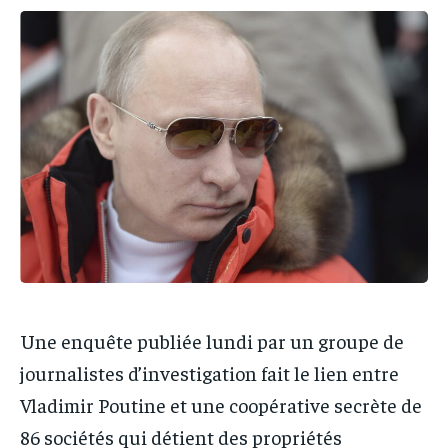
IT-ADMIN
IT-ADMIN
IT-ADMIN
IT-ADMIN
TOGOREPORT
TOGOREPORT
TOGOREPORT
TOGOREPORT
L’INTEGRAL
L’INTEGRAL
L’INTEGRAL
L’INTEGRAL
TOGOREGARD
TOGOREGARD
TOGOREGARD
TOGOREGARD
LOMEBOUGEINFO
LOMEBOUGEINFO
LOMEBOUGEINFO
LOMEBOUGEINFO
NOUVELLE D’AFRIQUE
NOUVELLE D’AFRIQUE
NOUVELLE D’AFRIQUE
NOUVELLE D’AFRIQUE
LEDEFENSEURINFO
LEDEFENSEURINFO
LEDEFENSEURINFO
LEDEFENSEURINFO
228FOOT
228FOOT
228FOOT
228FOOT
ACTU LOMÉ
ACTU LOMÉ
Une enquête publiée lundi par un groupe de
ACTU LOMÉ
ACTU LOMÉ
journalistes d’investigation fait le lien entre
Vladimir Poutine et une coopérative secrète de
86 sociétés qui détient des propriétés