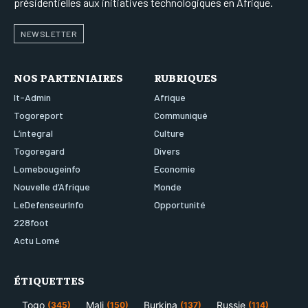
présidentielles aux initiatives technologiques en Afrique.
NEWSLETTER
NOS PARTENIAIRES
RUBRIQUES
It-Admin
Afrique
Togoreport
Communiqué
L’integral
Culture
Togoregard
Divers
Lomebougeinfo
Economie
Nouvelle d’Afrique
Monde
LeDefenseurInfo
Opportunité
228foot
Actu Lomé
ÉTIQUETTES
Togo
Mali
Burkina
Russie
(345)
(150)
(137)
(114)