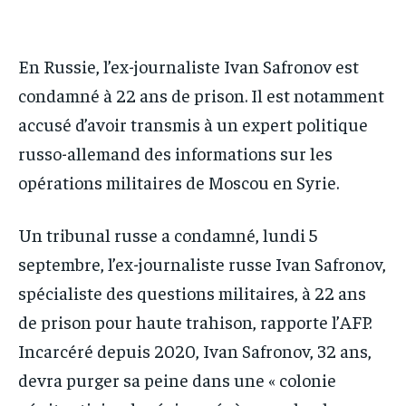
IT-ADMIN
IT-ADMIN
TOGOREPORT
TOGOREPORT
TOGOREPORT
TOGOREPORT
En Russie, l’ex-journaliste Ivan Safronov est
L’INTEGRAL
L’INTEGRAL
L’INTEGRAL
L’INTEGRAL
condamné à 22 ans de prison. Il est notamment
TOGOREGARD
TOGOREGARD
TOGOREGARD
TOGOREGARD
accusé d’avoir transmis à un expert politique
LOMEBOUGEINFO
LOMEBOUGEINFO
russo-allemand des informations sur les
LOMEBOUGEINFO
LOMEBOUGEINFO
NOUVELLE D’AFRIQUE
NOUVELLE D’AFRIQUE
opérations militaires de Moscou en Syrie.
NOUVELLE D’AFRIQUE
NOUVELLE D’AFRIQUE
LEDEFENSEURINFO
LEDEFENSEURINFO
LEDEFENSEURINFO
LEDEFENSEURINFO
Un tribunal russe a condamné, lundi 5
228FOOT
228FOOT
228FOOT
228FOOT
septembre, l’ex-journaliste russe Ivan Safronov,
ACTU LOMÉ
ACTU LOMÉ
spécialiste des questions militaires, à 22 ans
ACTU LOMÉ
ACTU LOMÉ
de prison pour haute trahison, rapporte l’AFP.
Incarcéré depuis 2020, Ivan Safronov, 32 ans,
devra purger sa peine dans une « colonie