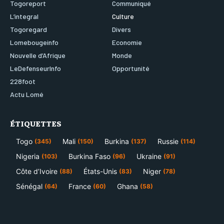
Togoreport
Communiqué
L’integral
Culture
Togoregard
Divers
Lomebougeinfo
Economie
Nouvelle d’Afrique
Monde
LeDefenseurInfo
Opportunité
228foot
Actu Lomé
ÉTIQUETTES
Togo
Mali
Burkina
Russie
(345)
(150)
(137)
(114)
Nigeria
Burkina Faso
Ukraine
(103)
(96)
(91)
Côte d’Ivoire
États-Unis
Niger
(88)
(83)
(78)
Sénégal
France
Ghana
(64)
(60)
(58)