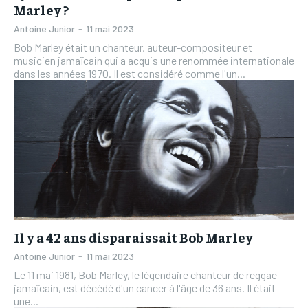
Marley ?
Antoine Junior
-
11 mai 2023
Bob Marley était un chanteur, auteur-compositeur et
musicien jamaïcain qui a acquis une renommée internationale
dans les années 1970. Il est considéré comme l'un...
Il y a 42 ans disparaissait Bob Marley
Antoine Junior
-
11 mai 2023
Le 11 mai 1981, Bob Marley, le légendaire chanteur de reggae
jamaïcain, est décédé d'un cancer à l'âge de 36 ans. Il était
une...