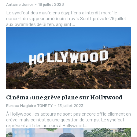
Antoine Junior
-
18 juillet 2023
Le syndicat des musiciens égyptiens a interdit mardi le
concert du rappeur américain Travis Scott prévu le 28 juillet
aux pyramides de Gizeh, arguant...
Cinéma : une grève plane sur Hollywood
Eureca Magloire TOMETY
-
13 juillet 2023
À Hollywood, les acteurs ne sont pas encore officiellement en
grève, mais ce n’est qu’une question de temps. Le syndicat
représentatif des acteurs à Hollywood...