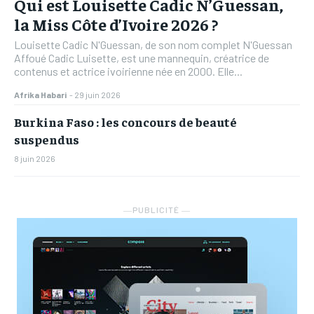
Qui est Louisette Cadic N’Guessan,
la Miss Côte d’Ivoire 2026 ?
Louisette Cadic N'Guessan, de son nom complet N'Guessan
Affoué Cadic Luisette, est une mannequin, créatrice de
contenus et actrice ivoirienne née en 2000. Elle...
Afrika Habari
-
29 juin 2026
Burkina Faso : les concours de beauté
suspendus
8 juin 2026
―PUBLICITÉ ―