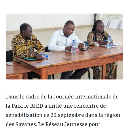
PARTENAIRES
PARTENAIRES
IT-ADMIN
IT-ADMIN
IT-ADMIN
IT-ADMIN
TOGOREPORT
TOGOREPORT
TOGOREPORT
TOGOREPORT
L’INTEGRAL
L’INTEGRAL
L’INTEGRAL
L’INTEGRAL
TOGOREGARD
TOGOREGARD
TOGOREGARD
TOGOREGARD
LOMEBOUGEINFO
LOMEBOUGEINFO
LOMEBOUGEINFO
LOMEBOUGEINFO
NOUVELLE D’AFRIQUE
NOUVELLE D’AFRIQUE
NOUVELLE D’AFRIQUE
NOUVELLE D’AFRIQUE
LEDEFENSEURINFO
LEDEFENSEURINFO
LEDEFENSEURINFO
LEDEFENSEURINFO
228FOOT
228FOOT
228FOOT
228FOOT
Dans le cadre de la Journée Internationale de
ACTU LOMÉ
ACTU LOMÉ
ACTU LOMÉ
ACTU LOMÉ
la Paix, le RJED a initié une rencontre de
sensibilisation ce 22 septembre dans la région
des Savanes. Le Réseau Jeunesse pour