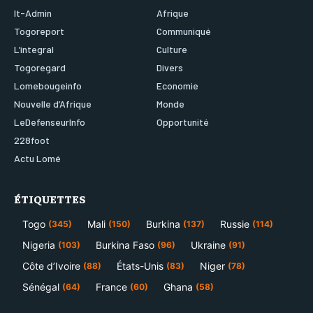
It-Admin
Afrique
Togoreport
Communiqué
L’integral
Culture
Togoregard
Divers
Lomebougeinfo
Economie
Nouvelle d’Afrique
Monde
LeDefenseurInfo
Opportunité
228foot
Actu Lomé
ÉTIQUETTES
Togo
Mali
Burkina
Russie
(345)
(150)
(137)
(114)
Nigeria
Burkina Faso
Ukraine
(103)
(96)
(91)
Côte d’Ivoire
États-Unis
Niger
(88)
(83)
(78)
Sénégal
France
Ghana
(64)
(60)
(58)