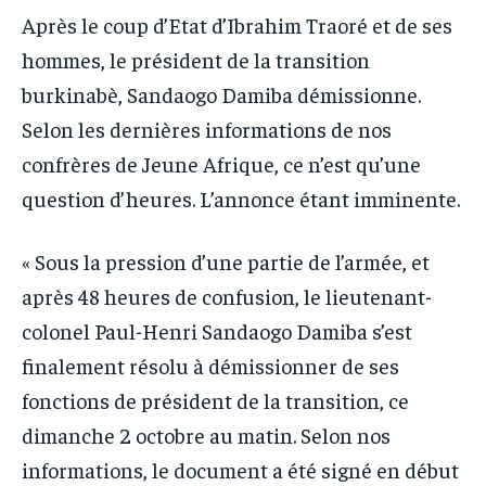
IT-ADMIN
IT-ADMIN
Après le coup d’Etat d’Ibrahim Traoré et de ses
TOGOREPORT
TOGOREPORT
TOGOREPORT
TOGOREPORT
hommes, le président de la transition
L’INTEGRAL
L’INTEGRAL
burkinabè, Sandaogo Damiba démissionne.
L’INTEGRAL
L’INTEGRAL
TOGOREGARD
TOGOREGARD
Selon les dernières informations de nos
TOGOREGARD
TOGOREGARD
LOMEBOUGEINFO
LOMEBOUGEINFO
confrères de Jeune Afrique, ce n’est qu’une
LOMEBOUGEINFO
LOMEBOUGEINFO
question d’heures. L’annonce étant imminente.
NOUVELLE D’AFRIQUE
NOUVELLE D’AFRIQUE
NOUVELLE D’AFRIQUE
NOUVELLE D’AFRIQUE
LEDEFENSEURINFO
LEDEFENSEURINFO
« Sous la pression d’une partie de l’armée, et
LEDEFENSEURINFO
LEDEFENSEURINFO
228FOOT
228FOOT
après 48 heures de confusion, le lieutenant-
228FOOT
228FOOT
ACTU LOMÉ
ACTU LOMÉ
colonel Paul-Henri Sandaogo Damiba s’est
ACTU LOMÉ
ACTU LOMÉ
finalement résolu à démissionner de ses
fonctions de président de la transition, ce
dimanche 2 octobre au matin. Selon nos
informations, le document a été signé en début