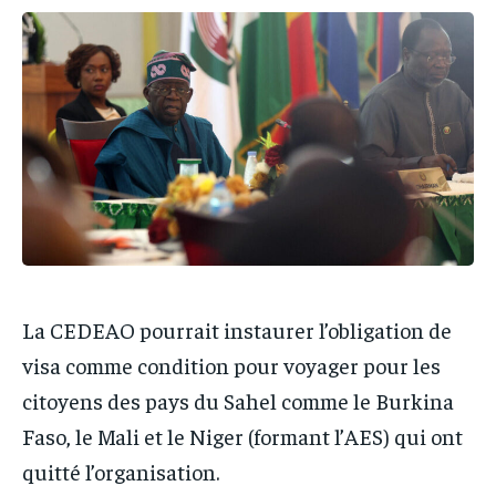
PARTENAIRES
PARTENAIRES
PARTENAIRES
PARTENAIRES
IT-ADMIN
IT-ADMIN
IT-ADMIN
IT-ADMIN
TOGOREPORT
TOGOREPORT
TOGOREPORT
TOGOREPORT
L’INTEGRAL
L’INTEGRAL
L’INTEGRAL
L’INTEGRAL
TOGOREGARD
TOGOREGARD
TOGOREGARD
TOGOREGARD
LOMEBOUGEINFO
LOMEBOUGEINFO
LOMEBOUGEINFO
LOMEBOUGEINFO
NOUVELLE D’AFRIQUE
NOUVELLE D’AFRIQUE
NOUVELLE D’AFRIQUE
NOUVELLE D’AFRIQUE
La CEDEAO pourrait instaurer l’obligation de
LEDEFENSEURINFO
LEDEFENSEURINFO
LEDEFENSEURINFO
LEDEFENSEURINFO
visa comme condition pour voyager pour les
228FOOT
228FOOT
228FOOT
228FOOT
citoyens des pays du Sahel comme le Burkina
ACTU LOMÉ
ACTU LOMÉ
Faso, le Mali et le Niger (formant l’AES) qui ont
ACTU LOMÉ
ACTU LOMÉ
quitté l’organisation.