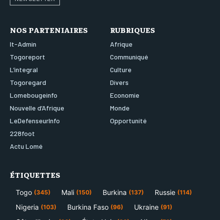
NOS PARTENIAIRES
RUBRIQUES
It-Admin
Afrique
Togoreport
Communiqué
L’integral
Culture
Togoregard
Divers
Lomebougeinfo
Economie
Nouvelle d’Afrique
Monde
LeDefenseurInfo
Opportunité
228foot
Actu Lomé
ÉTIQUETTES
Togo
Mali
Burkina
Russie
(345)
(150)
(137)
(114)
Nigeria
Burkina Faso
Ukraine
(103)
(96)
(91)