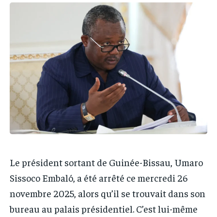
IT-ADMIN
IT-ADMIN
TOGOREPORT
TOGOREPORT
TOGOREPORT
TOGOREPORT
L’INTEGRAL
L’INTEGRAL
L’INTEGRAL
L’INTEGRAL
TOGOREGARD
TOGOREGARD
TOGOREGARD
TOGOREGARD
LOMEBOUGEINFO
LOMEBOUGEINFO
LOMEBOUGEINFO
LOMEBOUGEINFO
NOUVELLE D’AFRIQUE
NOUVELLE D’AFRIQUE
NOUVELLE D’AFRIQUE
NOUVELLE D’AFRIQUE
LEDEFENSEURINFO
LEDEFENSEURINFO
LEDEFENSEURINFO
LEDEFENSEURINFO
228FOOT
228FOOT
228FOOT
228FOOT
ACTU LOMÉ
ACTU LOMÉ
ACTU LOMÉ
ACTU LOMÉ
Le président sortant de Guinée-Bissau, Umaro
Sissoco Embaló, a été arrêté ce mercredi 26
novembre 2025, alors qu’il se trouvait dans son
bureau au palais présidentiel. C’est lui-même