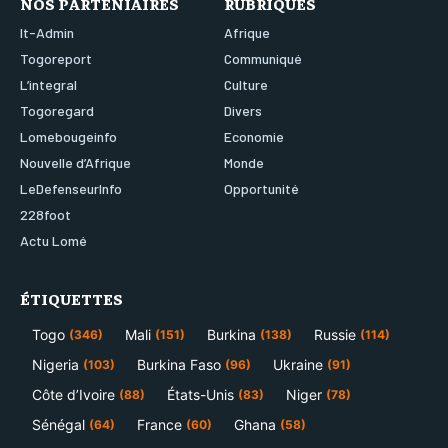
NOS PARTENIAIRES
RUBRIQUES
It-Admin
Afrique
Togoreport
Communiqué
L’integral
Culture
Togoregard
Divers
Lomebougeinfo
Economie
Nouvelle d’Afrique
Monde
LeDefenseurInfo
Opportunité
228foot
Actu Lomé
ÉTIQUETTES
Togo
Mali
Burkina
Russie
(346)
(151)
(138)
(114)
Nigeria
Burkina Faso
Ukraine
(103)
(96)
(91)
Côte d’Ivoire
États-Unis
Niger
(88)
(83)
(78)
Sénégal
France
Ghana
(64)
(60)
(58)