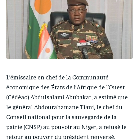
IT-ADMIN
IT-ADMIN
IT-ADMIN
IT-ADMIN
TOGOREPORT
TOGOREPORT
TOGOREPORT
TOGOREPORT
L’INTEGRAL
L’INTEGRAL
L’INTEGRAL
L’INTEGRAL
TOGOREGARD
TOGOREGARD
TOGOREGARD
TOGOREGARD
LOMEBOUGEINFO
LOMEBOUGEINFO
LOMEBOUGEINFO
LOMEBOUGEINFO
NOUVELLE D’AFRIQUE
NOUVELLE D’AFRIQUE
NOUVELLE D’AFRIQUE
NOUVELLE D’AFRIQUE
LEDEFENSEURINFO
LEDEFENSEURINFO
L’émissaire en chef de la Communauté
LEDEFENSEURINFO
LEDEFENSEURINFO
économique des États de l’Afrique de l’Ouest
228FOOT
228FOOT
228FOOT
228FOOT
(Cédéao) Abdulsalami Abubakar, a estimé que
ACTU LOMÉ
ACTU LOMÉ
ACTU LOMÉ
ACTU LOMÉ
le général Abdourahamane Tiani, le chef du
Conseil national pour la sauvegarde de la
patrie (CNSP) au pouvoir au Niger, a refusé le
retour au pouvoir du président renversé,