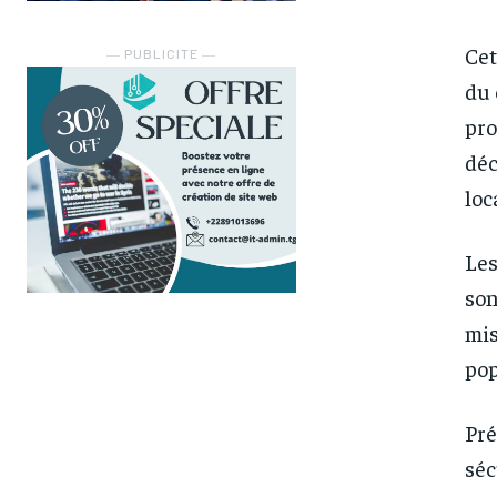
Cet
― PUBLICITE ―
du 
pro
déc
loc
Les
son
mis
pop
Pré
FOREVER
FOREVER
séc