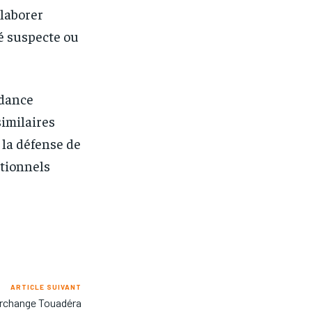
llaborer
té suspecte ou
ndance
similaires
 la défense de
itionnels
ARTICLE SUIVANT
Archange Touadéra