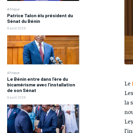
Afrique
Patrice Talon élu président du
Sénat du Bénin
6 août 2026
Afrique
Le Bénin entre dans l’ère du
Le
bicamérisme avec l’installation
de son Sénat
Les
6 août 2026
la 
nou
Ley
l’i