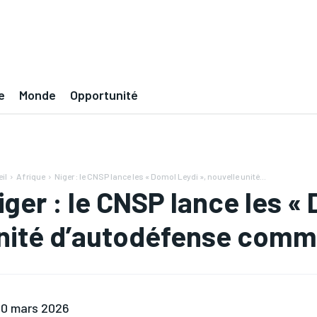
e
Monde
Opportunité
il
Afrique
Niger : le CNSP lance les « Domol Leydi », nouvelle unité...
iger : le CNSP lance les «
nité d’autodéfense comm
0 mars 2026