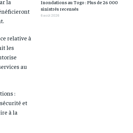
ar la
/ month
/ month
Inondations au Togo : Plus de 26 000
sinistrés recensés
eeing to this tier, you are billed
eeing to this tier, you are billed
énéficieront
onth after the first one until you
onth after the first one until you
6 août 2026
ut of the monthly subscription.
ut of the monthly subscription.
t.
ce relative à
it les
utorise
services au
tions :
sécurité et
ire à la