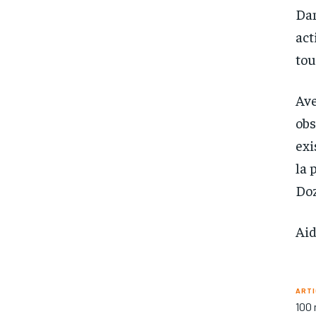
Dan
act
tou
Ave
obs
exi
la 
Doz
Aid
ARTI
100 