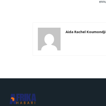
ennu
Aida Rachel Koumondji