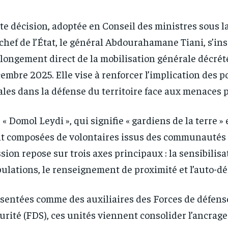
te décision, adoptée en Conseil des ministres sous l
chef de l’État, le général Abdourahamane Tiani, s’ins
longement direct de la mobilisation générale décrét
embre 2025. Elle vise à renforcer l’implication des 
ales dans la défense du territoire face aux menaces p
 « Domol Leydi », qui signifie « gardiens de la terre » 
t composées de volontaires issus des communautés l
sion repose sur trois axes principaux : la sensibilisa
ulations, le renseignement de proximité et l’auto-dé
RECOMMENDED
RECOMMENDED
sentées comme des auxiliaires des Forces de défense
urité (FDS), ces unités viennent consolider l’ancrage 
1-YEAR
1-YEAR