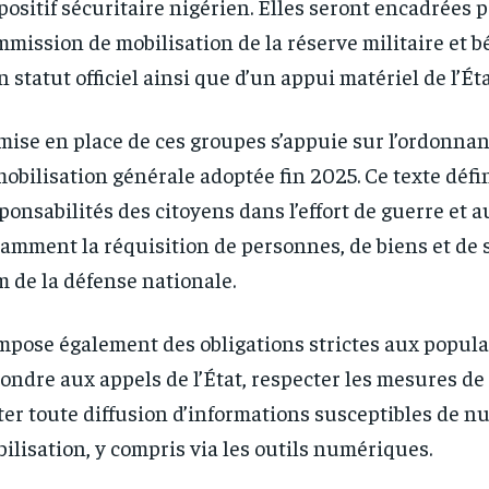
positif sécuritaire nigérien. Elles seront encadrées p
/ year
/ year
By agr
By agr
mission de mobilisation de la réserve militaire et b
s and you
s and you
every m
every m
tly.
tly.
Pay now and you get access to exclusive
Pay now and you get access to exclusive
opt o
opt o
n statut officiel ainsi que d’un appui matériel de l’Éta
news and articles for a whole year.
news and articles for a whole year.
mise en place de ces groupes s’appuie sur l’ordonnan
mobilisation générale adoptée fin 2025. Ce texte défin
ponsabilités des citoyens dans l’effort de guerre et a
amment la réquisition de personnes, de biens et de 
 de la défense nationale.
impose également des obligations strictes aux popula
ondre aux appels de l’État, respecter les mesures de 
ter toute diffusion d’informations susceptibles de nu
ilisation, y compris via les outils numériques.