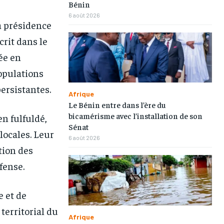
Bénin
6 août 2026
a présidence
crit dans le
ée en
populations
ersistantes.
Afrique
Le Bénin entre dans l’ère du
bicamérisme avec l’installation de son
en fulfuldé,
Sénat
ocales. Leur
6 août 2026
tion des
fense.
 et de
1-MONTH
1-MONTH
territorial du
Afrique