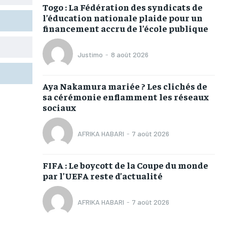
TOGOREGARD
TOGOREGARD
TOGOREGARD
TOGOREGARD
Togo : La Fédération des syndicats de
l’éducation nationale plaide pour un
LOMEBOUGEINFO
LOMEBOUGEINFO
LOMEBOUGEINFO
LOMEBOUGEINFO
financement accru de l’école publique
NOUVELLE D’AFRIQUE
NOUVELLE D’AFRIQUE
NOUVELLE D’AFRIQUE
NOUVELLE D’AFRIQUE
Justimo
-
8 août 2026
LEDEFENSEURINFO
LEDEFENSEURINFO
LEDEFENSEURINFO
LEDEFENSEURINFO
228FOOT
228FOOT
228FOOT
228FOOT
Aya Nakamura mariée ? Les clichés de
1-MONTH
1-MONTH
sa cérémonie enflamment les réseaux
ACTU LOMÉ
ACTU LOMÉ
ACTU LOMÉ
ACTU LOMÉ
sociaux
/ month
/ month
eeing to this tier, you are billed
eeing to this tier, you are billed
onth after the first one until you
onth after the first one until you
AFRIKA HABARI
-
7 août 2026
ut of the monthly subscription.
ut of the monthly subscription.
FIFA : Le boycott de la Coupe du monde
par l’UEFA reste d’actualité
AFRIKA HABARI
-
7 août 2026