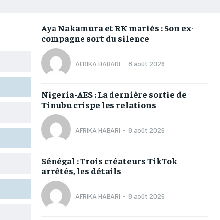
AFRIQUE
AFRIQUE
AFRIQUE
AFRIQUE
COMMUNIQUÉ
COMMUNIQUÉ
COMMUNIQUÉ
COMMUNIQUÉ
Aya Nakamura et RK mariés : Son ex-
compagne sort du silence
CULTURE
CULTURE
CULTURE
CULTURE
DIVERS
DIVERS
DIVERS
DIVERS
AFRIKA HABARI
-
8 août 2026
ECONOMIE
ECONOMIE
ECONOMIE
ECONOMIE
Nigeria-AES : La dernière sortie de
MONDE
MONDE
MONDE
MONDE
Tinubu crispe les relations
OPPORTUNITÉ
OPPORTUNITÉ
OPPORTUNITÉ
OPPORTUNITÉ
AFRIKA HABARI
-
8 août 2026
PARTENAIRES
PARTENAIRES
PARTENAIRES
PARTENAIRES
Sénégal : Trois créateurs TikTok
IT-ADMIN
IT-ADMIN
IT-ADMIN
IT-ADMIN
arrêtés, les détails
TOGOREPORT
TOGOREPORT
TOGOREPORT
TOGOREPORT
AFRIKA HABARI
-
8 août 2026
L’INTEGRAL
L’INTEGRAL
L’INTEGRAL
L’INTEGRAL