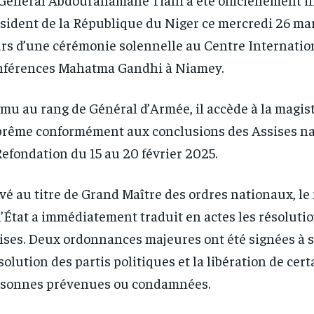
sident de la République du Niger ce mercredi 26 ma
RECOMMENDED
RECOMMENDED
rs d’une cérémonie solennelle au Centre Internatio
férences Mahatma Gandhi à Niamey.
1-YEAR
1-YEAR
mu au rang de Général d’Armée, il accède à la magis
/ year
/ year
By agr
By agr
s and you
s and you
every m
every m
tly.
tly.
rême conformément aux conclusions des Assises na
Pay now and you get access to exclusive
Pay now and you get access to exclusive
opt o
opt o
news and articles for a whole year.
news and articles for a whole year.
Refondation du 15 au 20 février 2025.
vé au titre de Grand Maître des ordres nationaux, l
l’État a immédiatement traduit en actes les résoluti
ises. Deux ordonnances majeures ont été signées à s
solution des partis politiques et la libération de cer
sonnes prévenues ou condamnées.