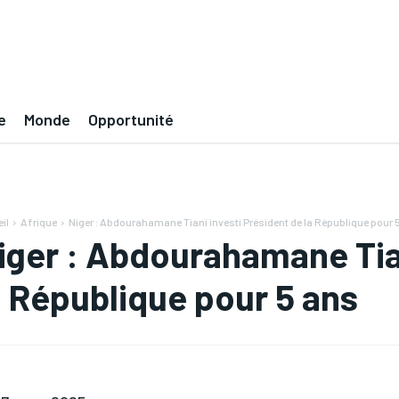
e
Monde
Opportunité
il
Afrique
Niger : Abdourahamane Tiani investi Président de la République pour 
iger : Abdourahamane Tian
a République pour 5 ans