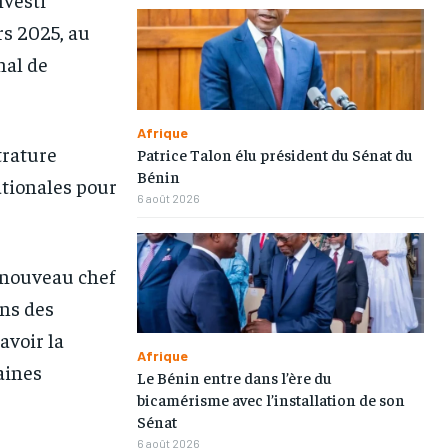
rs 2025, au
nal de
1-MONTH
1-MONTH
/ month
/ month
Afrique
trature
Patrice Talon élu président du Sénat du
eeing to this tier, you are billed
eeing to this tier, you are billed
onth after the first one until you
onth after the first one until you
Bénin
tionales pour
ut of the monthly subscription.
ut of the monthly subscription.
6 août 2026
e nouveau chef
ons des
avoir la
Afrique
taines
Le Bénin entre dans l’ère du
bicamérisme avec l’installation de son
Sénat
6 août 2026