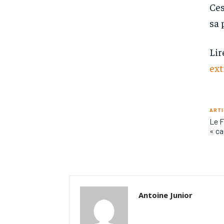
Ces
sa 
Lir
ex
ARTI
Le F
« ca
Antoine Junior