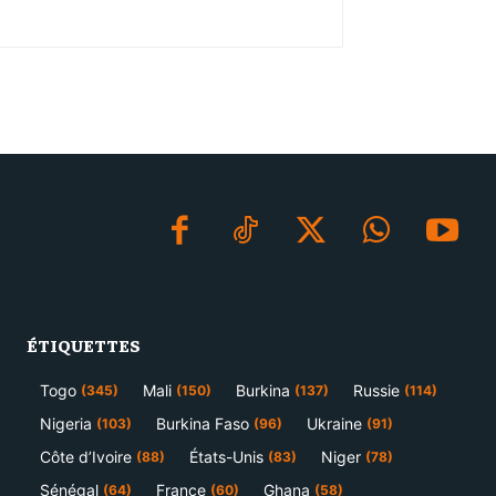
ÉTIQUETTES
Togo
Mali
Burkina
Russie
(345)
(150)
(137)
(114)
Nigeria
Burkina Faso
Ukraine
(103)
(96)
(91)
Côte d’Ivoire
États-Unis
Niger
(88)
(83)
(78)
Sénégal
France
Ghana
(64)
(60)
(58)